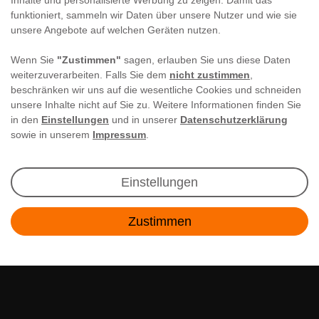
Inhalte und personalisierte Werbung zu zeigen. Damit das
funktioniert, sammeln wir Daten über unsere Nutzer und wie sie
unsere Angebote auf welchen Geräten nutzen.
Wenn Sie
"Zustimmen"
sagen, erlauben Sie uns diese Daten
weiterzuverarbeiten. Falls Sie dem
nicht zustimmen
,
beschränken wir uns auf die wesentliche Cookies und schneiden
unsere Inhalte nicht auf Sie zu. Weitere Informationen finden Sie
in den
Einstellungen
und in unserer
Datenschutzerklärung
sowie in unserem
Impressum
.
Newsletter Anmeldung
Einstellungen
Angebote & Rabatte per E-Mail erhalten - Geld
Zustimmen
sparen war noch nie so einfach!
Kontakt
E-MAIL **
Ich akzeptiere die
Daten­schutz­erklärung
**