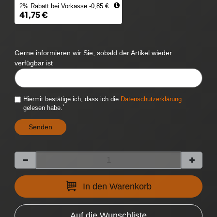
2% Rabatt bei Vorkasse -0,85 €
41,75 €
Gerne informieren wir Sie, sobald der Artikel wieder
verfügbar ist
CYTITEMAVAILABILITYNOTIFICATION::TEMPLATE.MAILINPUTLABEL
Hiermit bestätige ich, dass ich die
Daten­schutz­erklärung
*
gelesen habe.
Senden
In den Warenkorb
Auf die Wunschliste