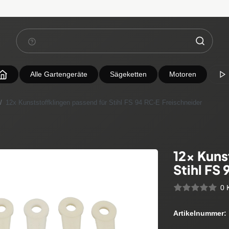
Alle Gartengeräte
Sägeketten
Motoren
12x Kunststoffklingen passend für Stihl FS 94 RC-E Freischneider
12x Kuns
Stihl FS
0 
Artikelnummer: