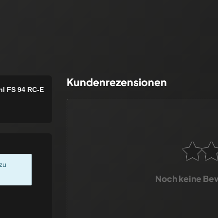
Kundenrezensionen
hl FS 94 RC-E
zu
Noch keine Be