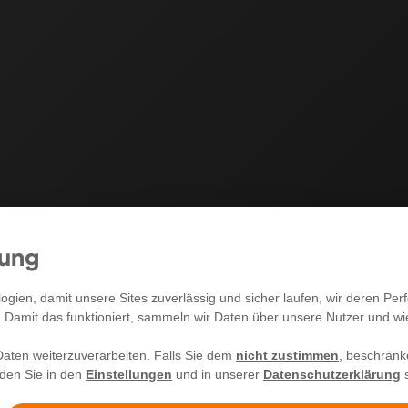
mung
RECHTLICHES
gien, damit unsere Sites zuverlässig und sicher laufen, wir deren P
. Damit das funktioniert, sammeln wir Daten über unsere Nutzer und w
Allgemeine Geschäftsbedingungen
aten weiterzuverarbeiten. Falls Sie dem
nicht zustimmen
, beschränk
Impressum
nden Sie in den
Einstellungen
und in unserer
Datenschutzerklärung
s
Widerrufsrecht