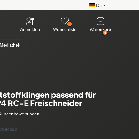
DE
0
Anmelden
Wunschliste
Warenkorb
0
Mediathek
tstoffklingen passend für
 94 RC-E Freischneider
Kundenbewertungen
7284592