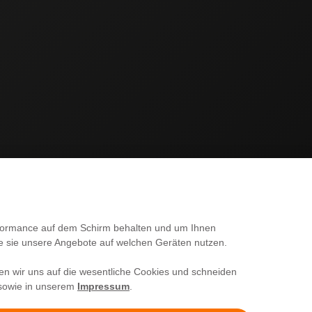
SERVICE
erformance auf dem Schirm behalten und um Ihnen
ie sie unsere Angebote auf welchen Geräten nutzen.
Kontakt
en wir uns auf die wesentliche Cookies und schneiden
Versand & Zahlung
owie in unserem
Impressum
.
Fragen & Antworten