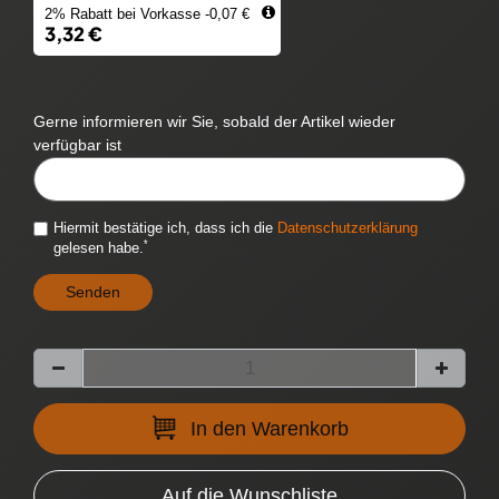
2% Rabatt bei Vorkasse -0,07 €
3,32 €
Gerne informieren wir Sie, sobald der Artikel wieder
verfügbar ist
CYTITEMAVAILABILITYNOTIFICATION::TEMPLATE.MAILINPUTLABEL
Hiermit bestätige ich, dass ich die
Daten­schutz­erklärung
*
gelesen habe.
Senden
In den Warenkorb
Auf die Wunschliste