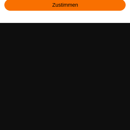
Zustimmen
sparen war noch nie so einfach!
Kontakt
E-MAIL **
Ich akzeptiere die
Daten­schutz­erklärung
**
Abonnieren
** Hierbei handelt es sich um ein Pflichtfeld.
RECHTLICHES
SERVICE