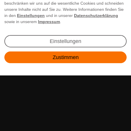
beschränken wir uns auf die wesentliche Cookies und schneiden
unsere Inhalte nicht auf Sie zu. Weitere Informationen finden Sie
in den
Einstellungen
und in unserer
Datenschutzerklärung
sowie in unserem
Impressum
.
Newsletter Anmeldung
Einstellungen
Angebote & Rabatte per E-Mail erhalten - Geld
Zustimmen
sparen war noch nie so einfach!
Kontakt
E-MAIL **
Ich akzeptiere die
Daten­schutz­erklärung
**
Abonnieren
** Hierbei handelt es sich um ein Pflichtfeld.