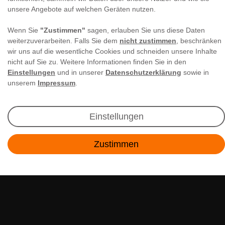
unsere Angebote auf welchen Geräten nutzen.
Wenn Sie
"Zustimmen"
sagen, erlauben Sie uns diese Daten
weiterzuverarbeiten. Falls Sie dem
nicht zustimmen
, beschränken
wir uns auf die wesentliche Cookies und schneiden unsere Inhalte
nicht auf Sie zu. Weitere Informationen finden Sie in den
Newsletter Anmeldung
Einstellungen
und in unserer
Datenschutzerklärung
sowie in
unserem
Impressum
.
Angebote & Rabatte per E-Mail erhalten - Geld
sparen war noch nie so einfach!
Einstellungen
E-MAIL **
Zustimmen
Kontakt
Ich akzeptiere die
Daten­schutz­erklärung
**
Abonnieren
** Hierbei handelt es sich um ein Pflichtfeld.