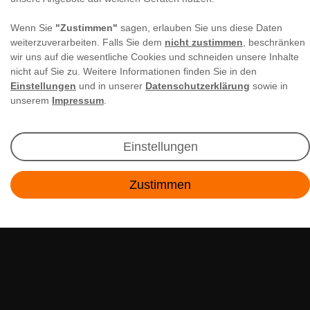
Wenn Sie
"Zustimmen"
sagen, erlauben Sie uns diese Daten
weiterzuverarbeiten. Falls Sie dem
nicht zustimmen
, beschränken
wir uns auf die wesentliche Cookies und schneiden unsere Inhalte
nicht auf Sie zu. Weitere Informationen finden Sie in den
Einstellungen
und in unserer
Datenschutzerklärung
sowie in
Newsletter Anmeldung
unserem
Impressum
.
Angebote & Rabatte per E-Mail erhalten - Geld
sparen war noch nie so einfach!
Einstellungen
Zustimmen
E-MAIL **
Kontakt
Ich akzeptiere die
Daten­schutz­erklärung
**
Abonnieren
** Hierbei handelt es sich um ein Pflichtfeld.