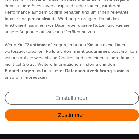
damit unsere Sites zuverlässig und sicher laufen, wir deren
Performance auf dem Schirm behalten und um Ihnen relevante
Inhalte und personalisierte Werbung zu zeigen. Damit das
funktioniert, sammeln wir Daten über unsere Nutzer und wie sie
Newsletter Anmeldung
unsere Angebote auf welchen Geräten nutzen.
Angebote & Rabatte per E-Mail erhalten - Geld
Wenn Sie
"Zustimmen"
sagen, erlauben Sie uns diese Daten
sparen war noch nie so einfach!
weiterzuverarbeiten. Falls Sie dem
nicht zustimmen
, beschränken
wir uns auf die wesentliche Cookies und schneiden unsere Inhalte
nicht auf Sie zu. Weitere Informationen finden Sie in den
E-MAIL **
Einstellungen
und in unserer
Datenschutzerklärung
sowie in
unserem
Impressum
.
Ich akzeptiere die
Daten­schutz­erklärung
**
Abonnieren
Einstellungen
** Hierbei handelt es sich um ein Pflichtfeld.
Zustimmen
Kontakt