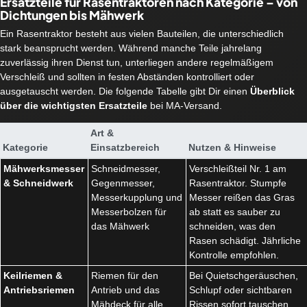
Ersatzteile für Rasentraktoren nach Kategorie – von
Dichtungen bis Mähwerk
Ein Rasentraktor besteht aus vielen Bauteilen, die unterschiedlich
stark beansprucht werden. Während manche Teile jahrelang
zuverlässig ihren Dienst tun, unterliegen andere regelmäßigem
Verschleiß und sollten in festen Abständen kontrolliert oder
ausgetauscht werden. Die folgende Tabelle gibt Dir einen
Überblick
über die wichtigsten Ersatzteile
bei MA-Versand.
Art &
Kategorie
Einsatzbereich
Nutzen & Hinweise
Mähwerksmesser
Schneidmesser,
Verschleißteil Nr. 1 am
& Schneidwerk
Gegenmesser,
Rasentraktor. Stumpfe
Messerkupplung und
Messer reißen das Gras
Messerbolzen für
ab statt es sauber zu
das Mähwerk
schneiden, was den
Rasen schädigt. Jährliche
Kontrolle empfohlen.
Keilriemen &
Riemen für den
Bei Quietschgeräuschen,
Antriebsriemen
Antrieb und das
Schlupf oder sichtbaren
Mähdeck für alle
Rissen sofort tauschen.