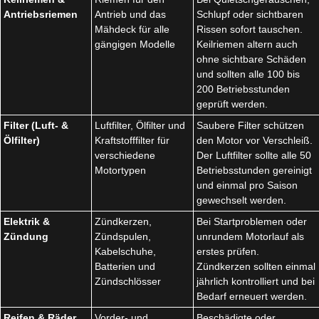
Antriebsriemen
Antrieb und das
Schlupf oder sichtbaren
Mähdeck für alle
Rissen sofort tauschen.
gängigen Modelle
Keilriemen altern auch
ohne sichtbare Schäden
und sollten alle 100 bis
200 Betriebsstunden
geprüft werden.
Filter (Luft- &
Luftfilter, Ölfilter und
Saubere Filter schützen
Ölfilter)
Kraftstofffilter für
den Motor vor Verschleiß.
verschiedene
Der Luftfilter sollte alle 50
Motortypen
Betriebsstunden gereinigt
und einmal pro Saison
gewechselt werden.
Elektrik &
Zündkerzen,
Bei Startproblemen oder
Zündung
Zündspulen,
unrundem Motorlauf als
Kabelschuhe,
erstes prüfen.
Batterien und
Zündkerzen sollten einmal
Zündschlösser
jährlich kontrolliert und bei
Bedarf erneuert werden.
Reifen & Räder
Vorder- und
Beschädigte oder