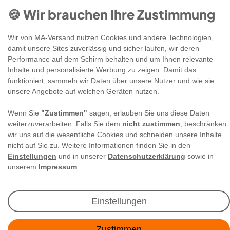
🍪 Wir brauchen Ihre Zustimmung
Wir von MA-Versand nutzen Cookies und andere Technologien,
damit unsere Sites zuverlässig und sicher laufen, wir deren
Performance auf dem Schirm behalten und um Ihnen relevante
Newsletter Anmeldung
Inhalte und personalisierte Werbung zu zeigen. Damit das
funktioniert, sammeln wir Daten über unsere Nutzer und wie sie
unsere Angebote auf welchen Geräten nutzen.
Angebote & Rabatte per E-Mail erhalten - Geld
sparen war noch nie so einfach!
Wenn Sie
"Zustimmen"
sagen, erlauben Sie uns diese Daten
weiterzuverarbeiten. Falls Sie dem
nicht zustimmen
, beschränken
wir uns auf die wesentliche Cookies und schneiden unsere Inhalte
E-MAIL **
nicht auf Sie zu. Weitere Informationen finden Sie in den
Einstellungen
und in unserer
Datenschutzerklärung
sowie in
Ich akzeptiere die
Daten­schutz­erklärung
**
unserem
Impressum
.
Abonnieren
Einstellungen
** Hierbei handelt es sich um ein Pflichtfeld.
Zustimmen