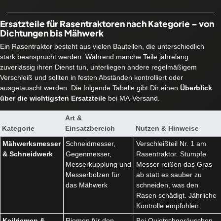
Ersatzteile für Rasentraktoren nach Kategorie – von
Dichtungen bis Mähwerk
Ein Rasentraktor besteht aus vielen Bauteilen, die unterschiedlich
stark beansprucht werden. Während manche Teile jahrelang
zuverlässig ihren Dienst tun, unterliegen andere regelmäßigem
Verschleiß und sollten in festen Abständen kontrolliert oder
ausgetauscht werden. Die folgende Tabelle gibt Dir einen
Überblick
über die wichtigsten Ersatzteile
bei MA-Versand.
Art &
Kategorie
Einsatzbereich
Nutzen & Hinweise
Mähwerksmesser
Schneidmesser,
Verschleißteil Nr. 1 am
& Schneidwerk
Gegenmesser,
Rasentraktor. Stumpfe
Messerkupplung und
Messer reißen das Gras
Messerbolzen für
ab statt es sauber zu
das Mähwerk
schneiden, was den
Rasen schädigt. Jährliche
Kontrolle empfohlen.
Keilriemen &
Riemen für den
Bei Quietschgeräuschen,