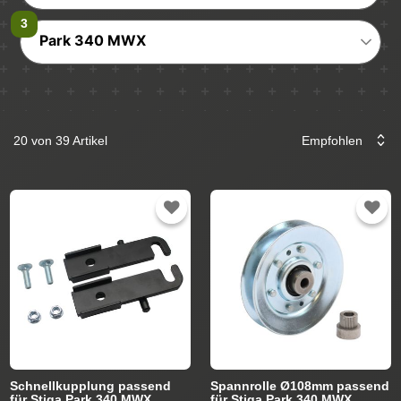
Park 340 MWX
20 von 39 Artikel
Schnellkupplung passend
Spannrolle Ø108mm passend
für Stiga Park 340 MWX
für Stiga Park 340 MWX