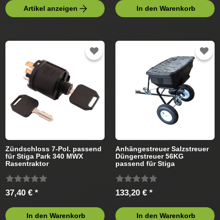
Artikel anzeigen
In den Warenkorb
Zündschloss 7-Pol. passend
Anhängestreuer Salzstreuer
für Stiga Park 340 MWX
Düngerstreuer 56KG
Rasentraktor
passend für Stiga
Rasentraktor
37,40 € *
133,20 € *
In den Warenkorb
In den Warenkorb