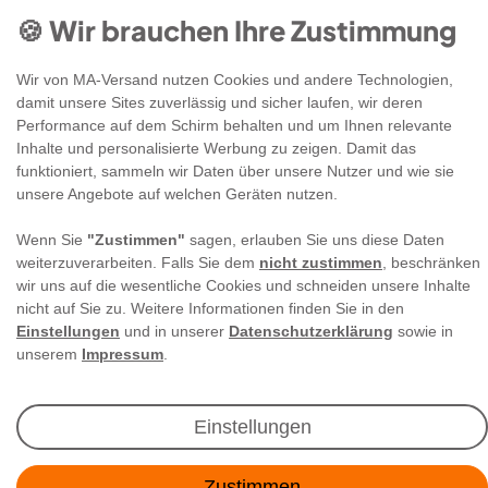
🍪 Wir brauchen Ihre Zustimmung
Wir von MA-Versand nutzen Cookies und andere Technologien,
damit unsere Sites zuverlässig und sicher laufen, wir deren
Performance auf dem Schirm behalten und um Ihnen relevante
Newsletter Anmeldung
Inhalte und personalisierte Werbung zu zeigen. Damit das
funktioniert, sammeln wir Daten über unsere Nutzer und wie sie
unsere Angebote auf welchen Geräten nutzen.
Angebote & Rabatte per E-Mail erhalten - Geld
sparen war noch nie so einfach!
Wenn Sie
"Zustimmen"
sagen, erlauben Sie uns diese Daten
weiterzuverarbeiten. Falls Sie dem
nicht zustimmen
, beschränken
wir uns auf die wesentliche Cookies und schneiden unsere Inhalte
E-MAIL **
nicht auf Sie zu. Weitere Informationen finden Sie in den
Einstellungen
und in unserer
Datenschutzerklärung
sowie in
Ich akzeptiere die
Daten­schutz­erklärung
**
unserem
Impressum
.
Abonnieren
Einstellungen
** Hierbei handelt es sich um ein Pflichtfeld.
Zustimmen