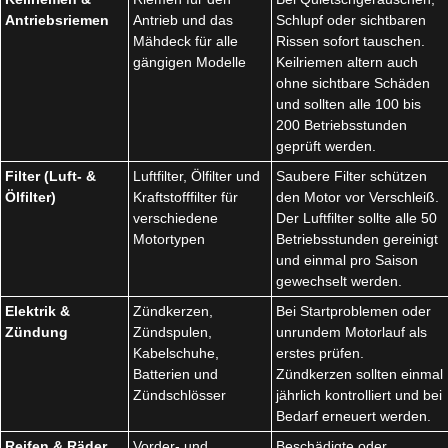
Antriebsriemen
Antrieb und das
Schlupf oder sichtbaren
Mähdeck für alle
Rissen sofort tauschen.
gängigen Modelle
Keilriemen altern auch
ohne sichtbare Schäden
und sollten alle 100 bis
200 Betriebsstunden
geprüft werden.
Filter (Luft- &
Luftfilter, Ölfilter und
Saubere Filter schützen
Ölfilter)
Kraftstofffilter für
den Motor vor Verschleiß.
verschiedene
Der Luftfilter sollte alle 50
Motortypen
Betriebsstunden gereinigt
und einmal pro Saison
gewechselt werden.
Elektrik &
Zündkerzen,
Bei Startproblemen oder
Zündung
Zündspulen,
unrundem Motorlauf als
Kabelschuhe,
erstes prüfen.
Batterien und
Zündkerzen sollten einmal
Zündschlösser
jährlich kontrolliert und bei
Bedarf erneuert werden.
Reifen & Räder
Vorder- und
Beschädigte oder