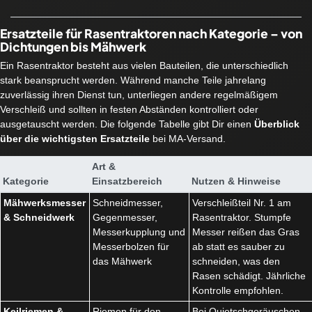
Ersatzteile für Rasentraktoren nach Kategorie – von
Dichtungen bis Mähwerk
Ein Rasentraktor besteht aus vielen Bauteilen, die unterschiedlich
stark beansprucht werden. Während manche Teile jahrelang
zuverlässig ihren Dienst tun, unterliegen andere regelmäßigem
Verschleiß und sollten in festen Abständen kontrolliert oder
ausgetauscht werden. Die folgende Tabelle gibt Dir einen
Überblick
über die wichtigsten Ersatzteile
bei MA-Versand.
Art &
Kategorie
Einsatzbereich
Nutzen & Hinweise
Mähwerksmesser
Schneidmesser,
Verschleißteil Nr. 1 am
& Schneidwerk
Gegenmesser,
Rasentraktor. Stumpfe
Messerkupplung und
Messer reißen das Gras
Messerbolzen für
ab statt es sauber zu
das Mähwerk
schneiden, was den
Rasen schädigt. Jährliche
Kontrolle empfohlen.
Keilriemen &
Riemen für den
Bei Quietschgeräuschen,