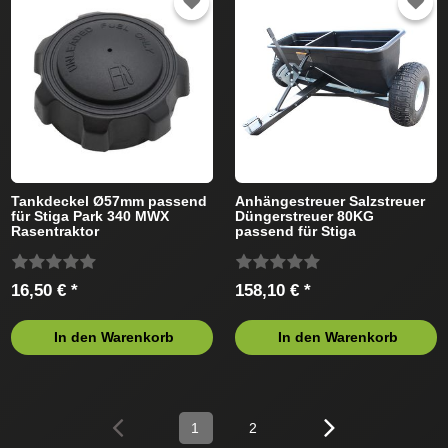
Tankdeckel Ø57mm passend
Anhängestreuer Salzstreuer
für Stiga Park 340 MWX
Düngerstreuer 80KG
Rasentraktor
passend für Stiga
Rasentraktor
16,50 € *
158,10 € *
In den Warenkorb
In den Warenkorb
1
2