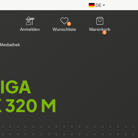
DE
0
Anmelden
Wunschliste
Warenkorb
0
Mediathek
TIGA
 320 M