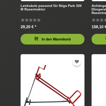
Lenksäule passend für Stiga Park 320
Anhänges
M Rasentraktor
Düngerst
Rasentra
29,20 € *
158,10 €
In den Warenkorb