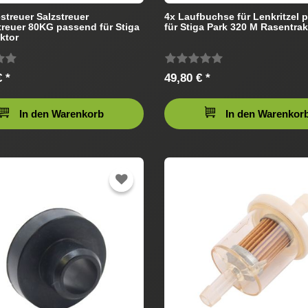
treuer Salzstreuer
4x Laufbuchse für Lenkritzel 
reuer 80KG passend für Stiga
für Stiga Park 320 M Rasentrak
ktor
 *
49,80 € *
In den Warenkorb
In den Warenkor