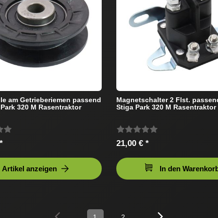
le am Getrieberiemen passend
Magnetschalter 2 Flst. passen
a Park 320 M Rasentraktor
Stiga Park 320 M Rasentraktor
*
21,00 € *
Artikel anzeigen
In den Warenkor
1
2