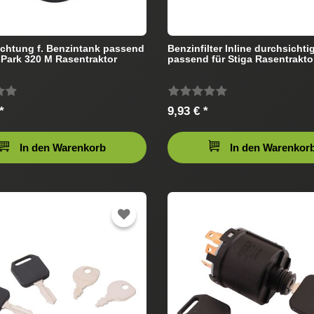
chtung f. Benzintank passend
Benzinfilter Inline durchsichti
a Park 320 M Rasentraktor
passend für Stiga Rasentrakto
*
9,93 € *
In den Warenkorb
In den Warenkor