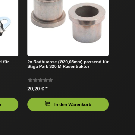
d für
2x Radbuchse (Ø20,05mm) passend für
Stiga Park 320 M Rasentraktor
20,20 € *
b
In den Warenkorb