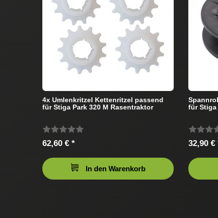
4x Umlenkritzel Kettenritzel passend
Spannrol
für Stiga Park 320 M Rasentraktor
für Stig
62,60 € *
32,90 € 
In den Warenkorb