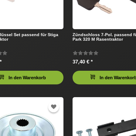
üssel Set passend für Stiga
Zündschloss 7-Pol. passend fü
ktor
Park 320 M Rasentraktor
*
37,40 € *
In den Warenkorb
In den Warenkor