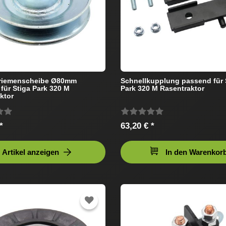
eriemenscheibe Ø80mm
Schnellkupplung passend für 
für Stiga Park 320 M
Park 320 M Rasentraktor
ktor
*
63,20 € *
Artikel anzeigen
In den Warenkor