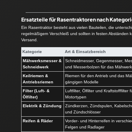
Ersatzteile für Rasentraktoren nach Kategor
Ein Rasentraktor besteht aus vielen Bauteilen, die untersc
regelmäßigem Verschleiß und sollten in festen Abständen ko
Versand.
Kategorie
Art & Einsatzbereich
Mähwerksmesser &
Schneidmesser, Gegenmesser, Mes
Schneidwerk
und Messerbolzen für das Mähwer
Keilriemen &
Riemen für den Antrieb und das Mäh
Antriebsriemen
gängigen Modelle
Filter (Luft- &
Luftfilter, Ölfilter und Kraftstofffilte
Ölfilter)
Motortypen
Elektrik & Zündung
Zündkerzen, Zündspulen, Kabelschu
und Zündschlösser
Reifen & Räder
Vorder- und Hinterreifen in versch
Felgen und Radlager