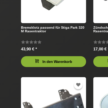
Bremsklotz passend für Stiga Park 320
Zündschl
M Rasentraktor
Rasentra
43,90 € *
17,00 € 
In den Warenkorb