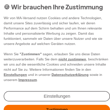
🍪 Wir brauchen Ihre Zustimmung
Wir von MA-Versand nutzen Cookies und andere Technologien,
damit unsere Sites zuverlässig und sicher laufen, wir deren
Performance auf dem Schirm behalten und um Ihnen relevante
Newsletter Anmeldung
Inhalte und personalisierte Werbung zu zeigen. Damit das
funktioniert, sammeln wir Daten über unsere Nutzer und wie sie
unsere Angebote auf welchen Geräten nutzen.
Angebote & Rabatte per E-Mail erhalten - Geld
sparen war noch nie so einfach!
Wenn Sie
"Zustimmen"
sagen, erlauben Sie uns diese Daten
weiterzuverarbeiten. Falls Sie dem
nicht zustimmen
, beschränken
wir uns auf die wesentliche Cookies und schneiden unsere Inhalte
E-MAIL **
nicht auf Sie zu. Weitere Informationen finden Sie in den
Einstellungen
und in unserer
Datenschutzerklärung
sowie in
Ich akzeptiere die
Daten­schutz­erklärung
**
unserem
Impressum
.
Abonnieren
Einstellungen
** Hierbei handelt es sich um ein Pflichtfeld.
Zustimmen