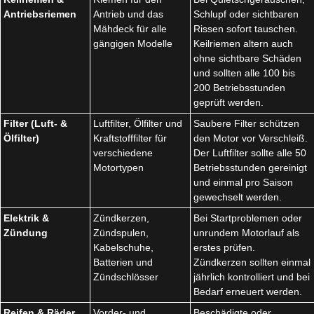
Antriebsriemen
Antrieb und das
Schlupf oder sichtbaren
Mähdeck für alle
Rissen sofort tauschen.
gängigen Modelle
Keilriemen altern auch
ohne sichtbare Schäden
und sollten alle 100 bis
200 Betriebsstunden
geprüft werden.
Filter (Luft- &
Luftfilter, Ölfilter und
Saubere Filter schützen
Ölfilter)
Kraftstofffilter für
den Motor vor Verschleiß.
verschiedene
Der Luftfilter sollte alle 50
Motortypen
Betriebsstunden gereinigt
und einmal pro Saison
gewechselt werden.
Elektrik &
Zündkerzen,
Bei Startproblemen oder
Zündung
Zündspulen,
unrundem Motorlauf als
Kabelschuhe,
erstes prüfen.
Batterien und
Zündkerzen sollten einmal
Zündschlösser
jährlich kontrolliert und bei
Bedarf erneuert werden.
Reifen & Räder
Vorder- und
Beschädigte oder