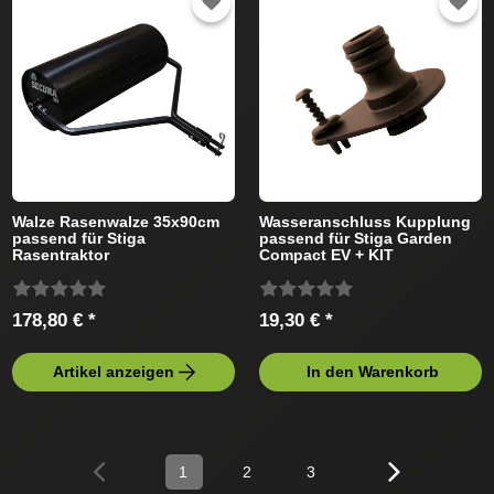
Walze Rasenwalze 35x90cm
Wasseranschluss Kupplung
passend für Stiga
passend für Stiga Garden
Rasentraktor
Compact EV + KIT
Rasentraktor
178,80 € *
19,30 € *
Artikel anzeigen
In den Warenkorb
1
2
3