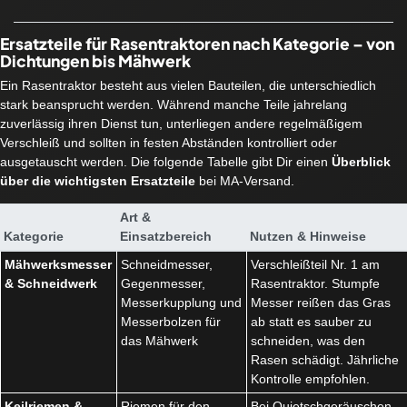
Ersatzteile für Rasentraktoren nach Kategorie – von
Dichtungen bis Mähwerk
Ein Rasentraktor besteht aus vielen Bauteilen, die unterschiedlich
stark beansprucht werden. Während manche Teile jahrelang
zuverlässig ihren Dienst tun, unterliegen andere regelmäßigem
Verschleiß und sollten in festen Abständen kontrolliert oder
ausgetauscht werden. Die folgende Tabelle gibt Dir einen
Überblick
über die wichtigsten Ersatzteile
bei MA-Versand.
Art &
Kategorie
Einsatzbereich
Nutzen & Hinweise
Mähwerksmesser
Schneidmesser,
Verschleißteil Nr. 1 am
& Schneidwerk
Gegenmesser,
Rasentraktor. Stumpfe
Messerkupplung und
Messer reißen das Gras
Messerbolzen für
ab statt es sauber zu
das Mähwerk
schneiden, was den
Rasen schädigt. Jährliche
Kontrolle empfohlen.
Keilriemen &
Riemen für den
Bei Quietschgeräuschen,