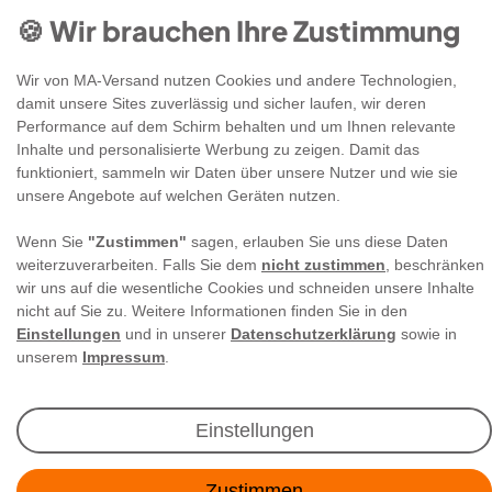
🍪 Wir brauchen Ihre Zustimmung
Wir von MA-Versand nutzen Cookies und andere Technologien,
damit unsere Sites zuverlässig und sicher laufen, wir deren
Performance auf dem Schirm behalten und um Ihnen relevante
Newsletter Anmeldung
Inhalte und personalisierte Werbung zu zeigen. Damit das
funktioniert, sammeln wir Daten über unsere Nutzer und wie sie
unsere Angebote auf welchen Geräten nutzen.
Angebote & Rabatte per E-Mail erhalten - Geld
sparen war noch nie so einfach!
Wenn Sie
"Zustimmen"
sagen, erlauben Sie uns diese Daten
weiterzuverarbeiten. Falls Sie dem
nicht zustimmen
, beschränken
wir uns auf die wesentliche Cookies und schneiden unsere Inhalte
E-MAIL **
nicht auf Sie zu. Weitere Informationen finden Sie in den
Einstellungen
und in unserer
Datenschutzerklärung
sowie in
Ich akzeptiere die
Daten­schutz­erklärung
**
unserem
Impressum
.
Abonnieren
Einstellungen
** Hierbei handelt es sich um ein Pflichtfeld.
Zustimmen