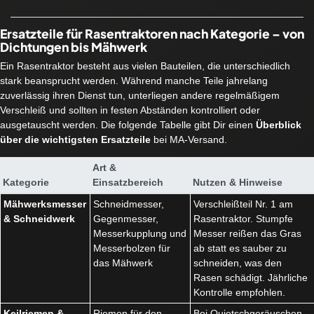
Ersatzteile für Rasentraktoren nach Kategorie – von
Dichtungen bis Mähwerk
Ein Rasentraktor besteht aus vielen Bauteilen, die unterschiedlich
stark beansprucht werden. Während manche Teile jahrelang
zuverlässig ihren Dienst tun, unterliegen andere regelmäßigem
Verschleiß und sollten in festen Abständen kontrolliert oder
ausgetauscht werden. Die folgende Tabelle gibt Dir einen
Überblick
über die wichtigsten Ersatzteile
bei MA-Versand.
Art &
Kategorie
Einsatzbereich
Nutzen & Hinweise
Mähwerksmesser
Schneidmesser,
Verschleißteil Nr. 1 am
& Schneidwerk
Gegenmesser,
Rasentraktor. Stumpfe
Messerkupplung und
Messer reißen das Gras
Messerbolzen für
ab statt es sauber zu
das Mähwerk
schneiden, was den
Rasen schädigt. Jährliche
Kontrolle empfohlen.
Keilriemen &
Riemen für den
Bei Quietschgeräuschen,