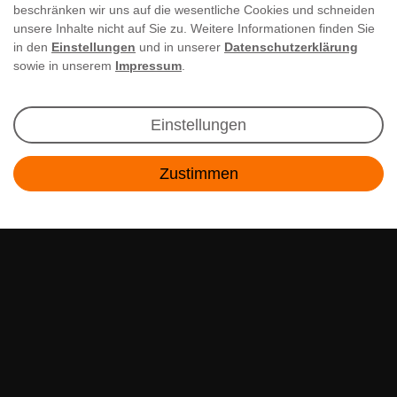
beschränken wir uns auf die wesentliche Cookies und schneiden
unsere Inhalte nicht auf Sie zu. Weitere Informationen finden Sie
in den
Einstellungen
und in unserer
Datenschutzerklärung
sowie in unserem
Impressum
.
Newsletter Anmeldung
Einstellungen
Angebote & Rabatte per E-Mail erhalten - Geld
Zustimmen
sparen war noch nie so einfach!
Kontakt
E-MAIL **
Ich akzeptiere die
Daten­schutz­erklärung
**
Abonnieren
** Hierbei handelt es sich um ein Pflichtfeld.