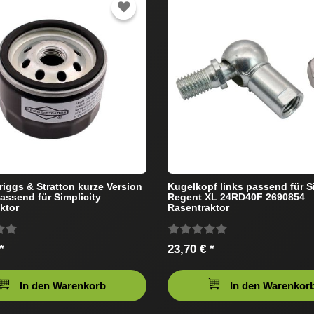
Briggs & Stratton kurze Version
Kugelkopf links passend für S
assend für Simplicity
Regent XL 24RD40F 2690854
ktor
Rasentraktor
*
23,70 € *
In den Warenkorb
In den Warenkor