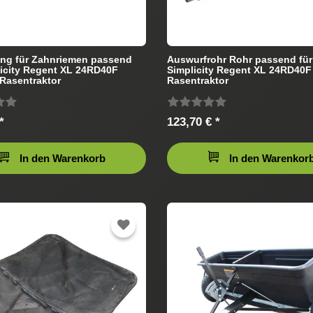
ng für Zahnriemen passend
Auswurfrohr Rohr passend für
licity Regent XL 24RD40F
Simplicity Regent XL 24RD40F
Rasentraktor
Rasentraktor
*
123,70 € *
In den Warenkorb
In den Warenkor