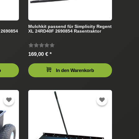
Mulchkit passend für Simplicity Regent
 2690854
XL 24RD40F 2690854 Rasentraktor
169,00 € *
b
In den Warenkorb