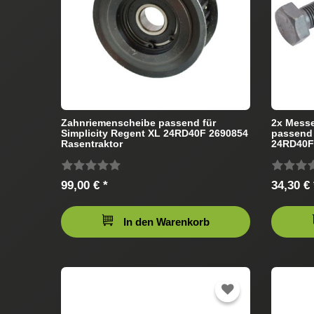
Zahnriemenscheibe passend für
2x Mess
Simplicity Regent XL 24RD40F 2690854
passend 
Rasentraktor
24RD40F 
99,00 € *
34,30 € 
In den Warenkorb