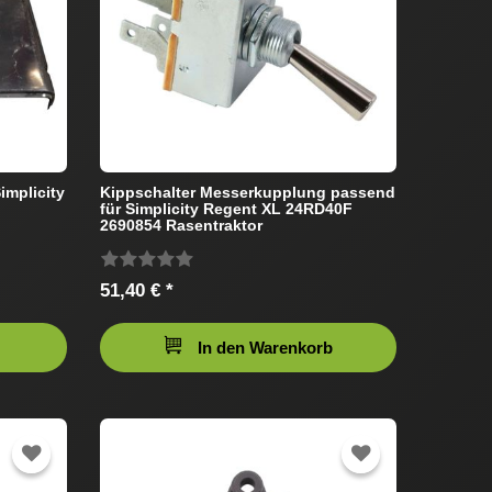
implicity
Kippschalter Messerkupplung passend
für Simplicity Regent XL 24RD40F
2690854 Rasentraktor
51,40 € *
In den Warenkorb