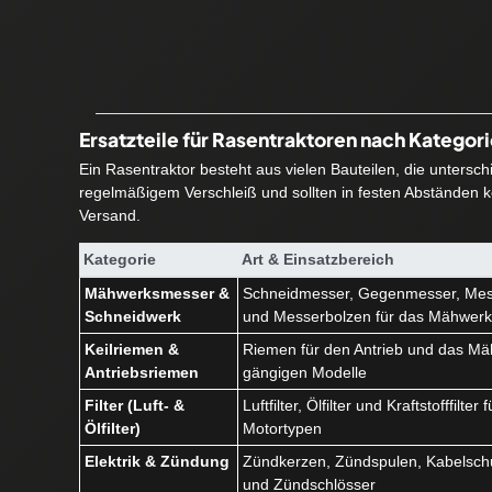
Ersatzteile für Rasentraktoren nach Kategor
Ein Rasentraktor besteht aus vielen Bauteilen, die untersc
regelmäßigem Verschleiß und sollten in festen Abständen ko
Versand.
Kategorie
Art & Einsatzbereich
Mähwerksmesser &
Schneidmesser, Gegenmesser, Mes
Schneidwerk
und Messerbolzen für das Mähwer
Keilriemen &
Riemen für den Antrieb und das Mäh
Antriebsriemen
gängigen Modelle
Filter (Luft- &
Luftfilter, Ölfilter und Kraftstofffilte
Ölfilter)
Motortypen
Elektrik & Zündung
Zündkerzen, Zündspulen, Kabelschu
und Zündschlösser