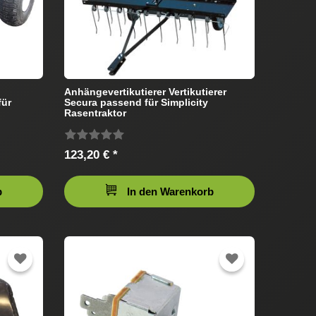
Anhängevertikutierer Vertikutierer
für
Secura passend für Simplicity
Rasentraktor
123,20 € *
b
In den Warenkorb