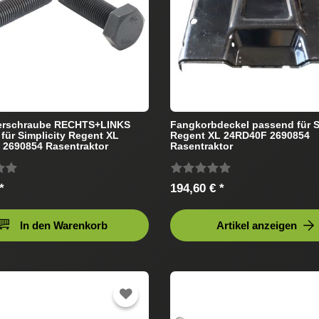
erschraube RECHTS+LINKS
Fangkorbdeckel passend für S
für Simplicity Regent XL
Regent XL 24RD40F 2690854
2690854 Rasentraktor
Rasentraktor
*
194,60 € *
In den Warenkorb
Artikel anzeigen