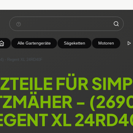
Alle Gartengeräte
Sägeketten
Motoren
54) - Regent XL 24RD40F
ZTEILE FÜR SIMP
TZMÄHER - (2690
EGENT XL 24RD4