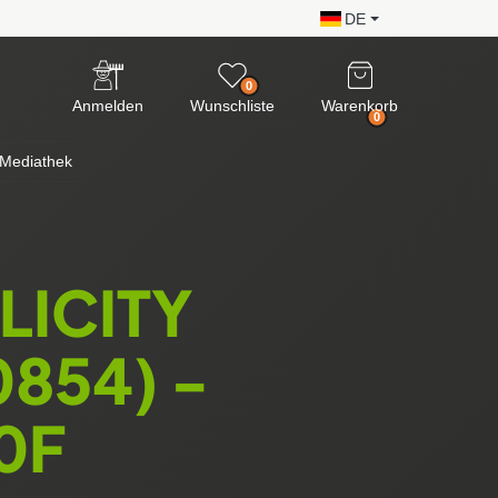
DE
0
Anmelden
Wunschliste
Warenkorb
0
Mediathek
LICITY
854) -
0F