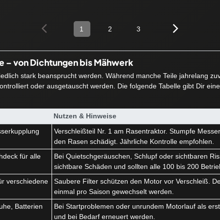
1
2
3
ie – von Dichtungen bis Mähwerk
hiedlich stark beansprucht werden. Während manche Teile jahrelang zuve
ntrolliert oder ausgetauscht werden. Die folgende Tabelle gibt Dir ein
Nutzen & Hinweise
serkupplung
Verschleißteil Nr. 1 am Rasentraktor. Stumpfe Messe
k
den Rasen schädigt. Jährliche Kontrolle empfohlen.
deck für alle
Bei Quietschgeräuschen, Schlupf oder sichtbaren Ris
sichtbare Schäden und sollten alle 100 bis 200 Betri
r für verschiedene
Saubere Filter schützen den Motor vor Verschleiß. Der 
einmal pro Saison gewechselt werden.
he, Batterien
Bei Startproblemen oder unrundem Motorlauf als erstes
und bei Bedarf erneuert werden.