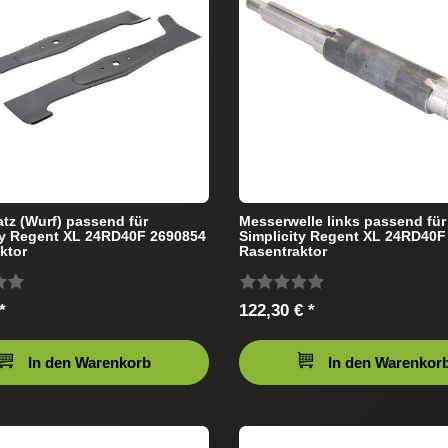
tz (Wurf) passend für
Messerwelle links passend für
ty Regent XL 24RD40F 2690854
Simplicity Regent XL 24RD40F
ktor
Rasentraktor
*
122,30 € *
In den Warenkorb
In den Warenkor