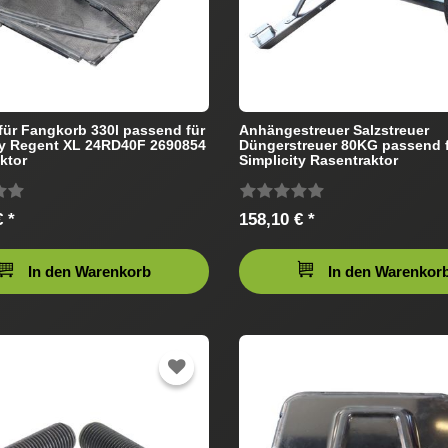
ür Fangkorb 330l passend für
Anhängestreuer Salzstreuer
ty Regent XL 24RD40F 2690854
Düngerstreuer 80KG passend 
ktor
Simplicity Rasentraktor
 *
158,10 € *
In den Warenkorb
In den Warenkor