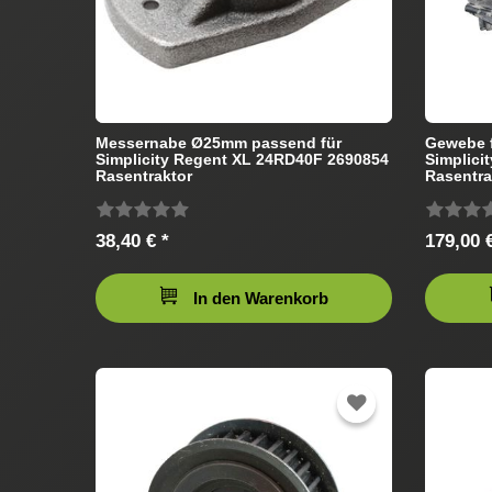
Messernabe Ø25mm passend für
Gewebe f
Simplicity Regent XL 24RD40F 2690854
Simplici
Rasentraktor
Rasentra
38,40 € *
179,00 €
In den Warenkorb