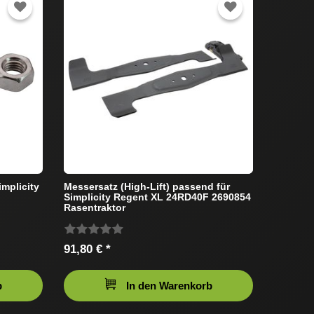
implicity
Messersatz (High-Lift) passend für
Simplicity Regent XL 24RD40F 2690854
Rasentraktor
91,80 € *
b
In den Warenkorb