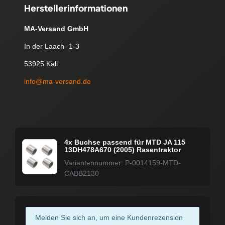
Herstellerinformationen
MA-Versand GmbH
In der Laach- 1-3
53925 Kall
info@ma-versand.de
4x Buchse passend für MTD JA 115
13DH478A670 (2005) Rasentraktor
Variantennummer: P-0014159-MTD-
CABB2130
Melden Sie sich an, um eine Kundenrezension