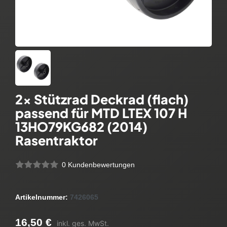
2x Stützrad Deckrad (flach)
passend für MTD LTEX 107 H
13HO79KG682 (2014)
Rasentraktor
0 Kundenbewertungen
Artikelnummer:
7426065
16,50 €
inkl. ges. MwSt.