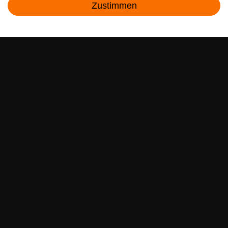
Zustimmen
sparen war noch nie so einfach!
Kontakt
E-MAIL **
Ich akzeptiere die
Daten­schutz­erklärung
**
Abonnieren
** Hierbei handelt es sich um ein Pflichtfeld.
RECHTLICHES
SERVICE