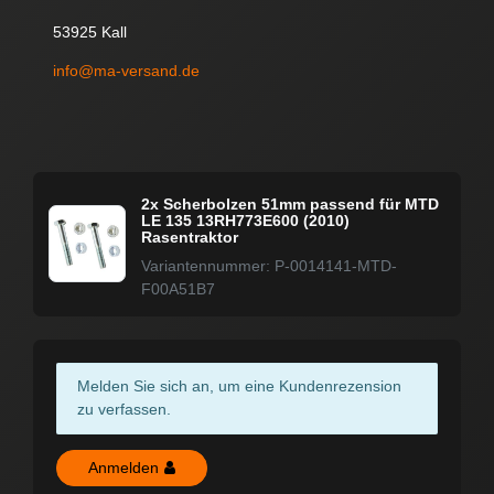
53925 Kall
info@ma-versand.de
2x Scherbolzen 51mm passend für MTD
LE 135 13RH773E600 (2010)
Rasentraktor
Variantennummer: P-0014141-MTD-
F00A51B7
Melden Sie sich an, um eine Kundenrezension
zu verfassen.
Anmelden