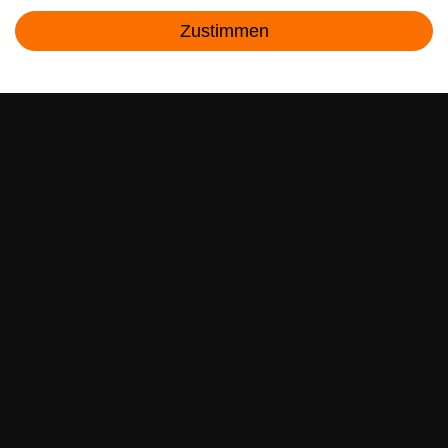
Angebote & Rabatte per E-Mail erhalten - Geld
Zustimmen
sparen war noch nie so einfach!
Kontakt
E-MAIL **
Ich akzeptiere die
Daten­schutz­erklärung
**
Abonnieren
** Hierbei handelt es sich um ein Pflichtfeld.
RECHTLICHES
SERVICE