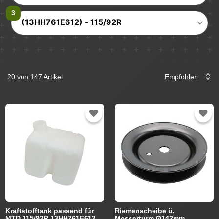
(13HH761E612) - 115/92R
20 von 147 Artikel
Kraftstofftank passend für
Riemenscheibe ü.
MTD 115/92R 13HH761E612
Messerturm Ø142mm