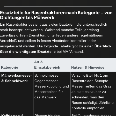
Ersatzteile für Rasentraktoren nach Kategorie – von
Dichtungen bis Mähwerk
Ein Rasentraktor besteht aus vielen Bauteilen, die unterschiedlich
stark beansprucht werden. Während manche Teile jahrelang
zuverlässig ihren Dienst tun, unterliegen andere regelmäßigem
Verschleiß und sollten in festen Abständen kontrolliert oder
ausgetauscht werden. Die folgende Tabelle gibt Dir einen
Überblick
über die wichtigsten Ersatzteile
bei MA-Versand.
Art &
Kategorie
Einsatzbereich
Nutzen & Hinweise
Mähwerksmesser
Schneidmesser,
Verschleißteil Nr. 1 am
& Schneidwerk
Gegenmesser,
Rasentraktor. Stumpfe
Messerkupplung und
Messer reißen das Gras
Messerbolzen für
ab statt es sauber zu
das Mähwerk
schneiden, was den
Rasen schädigt. Jährliche
Kontrolle empfohlen.
Keilriemen &
Riemen für den
Bei Quietschgeräuschen,