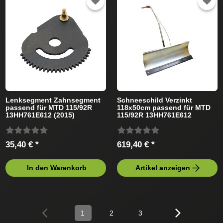
Lenksegment Zahnsegment
Schneeschild Verzinkt
passend für MTD 115/92R
118x50cm passend für MTD
13HH761E612 (2015)
115/92R 13HH761E612
Rasentraktor
Rasentraktor
35,40 € *
619,40 € *
In den Warenkorb
Artikel anzeigen
1
2
3