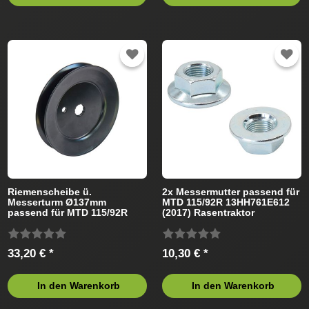
Riemenscheibe ü.
2x Messermutter passend für
Messerturm Ø137mm
MTD 115/92R 13HH761E612
passend für MTD 115/92R
(2017) Rasentraktor
13HH761E612 (2015)
Rasentraktor
33,20 € *
10,30 € *
In den Warenkorb
In den Warenkorb