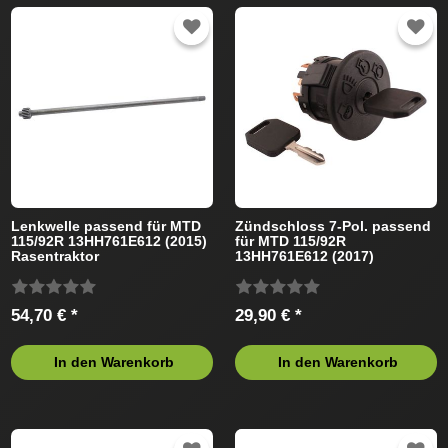
Lenkwelle passend für MTD
Zündschloss 7-Pol. passend
115/92R 13HH761E612 (2015)
für MTD 115/92R
Rasentraktor
13HH761E612 (2017)
Rasentraktor
54,70 € *
29,90 € *
In den Warenkorb
In den Warenkorb