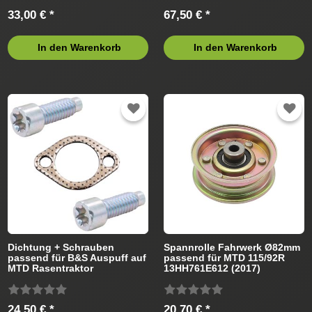
33,00 € *
67,50 € *
In den Warenkorb
In den Warenkorb
Dichtung + Schrauben
Spannrolle Fahrwerk Ø82mm
passend für B&S Auspuff auf
passend für MTD 115/92R
MTD Rasentraktor
13HH761E612 (2017)
Rasentraktor
24,50 € *
20,70 € *