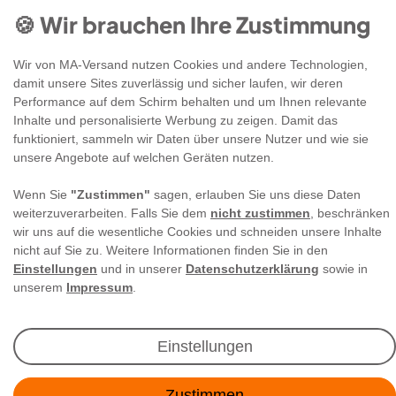
🍪 Wir brauchen Ihre Zustimmung
Wir von MA-Versand nutzen Cookies und andere Technologien,
damit unsere Sites zuverlässig und sicher laufen, wir deren
Performance auf dem Schirm behalten und um Ihnen relevante
Newsletter Anmeldung
Inhalte und personalisierte Werbung zu zeigen. Damit das
funktioniert, sammeln wir Daten über unsere Nutzer und wie sie
unsere Angebote auf welchen Geräten nutzen.
Angebote & Rabatte per E-Mail erhalten - Geld
sparen war noch nie so einfach!
Wenn Sie
"Zustimmen"
sagen, erlauben Sie uns diese Daten
weiterzuverarbeiten. Falls Sie dem
nicht zustimmen
, beschränken
wir uns auf die wesentliche Cookies und schneiden unsere Inhalte
E-MAIL **
nicht auf Sie zu. Weitere Informationen finden Sie in den
Einstellungen
und in unserer
Datenschutzerklärung
sowie in
Ich akzeptiere die
Daten­schutz­erklärung
**
unserem
Impressum
.
Abonnieren
Einstellungen
** Hierbei handelt es sich um ein Pflichtfeld.
Zustimmen