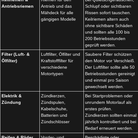
Antriebsriemen
Antrieb und das
Schlupf oder sichtbaren
Mähdeck für alle
Rissen sofort tauschen.
gängigen Modelle
Keilriemen altern auch
ohne sichtbare Schäden
und sollten alle 100 bis
200 Betriebsstunden
geprüft werden.
Filter (Luft- &
Luftfilter, Ölfilter und
Saubere Filter schützen
Ölfilter)
Kraftstofffilter für
den Motor vor Verschleiß.
verschiedene
Der Luftfilter sollte alle 50
Motortypen
Betriebsstunden gereinigt
und einmal pro Saison
gewechselt werden.
Elektrik &
Zündkerzen,
Bei Startproblemen oder
Zündung
Zündspulen,
unrundem Motorlauf als
Kabelschuhe,
erstes prüfen.
Batterien und
Zündkerzen sollten einmal
Zündschlösser
jährlich kontrolliert und bei
Bedarf erneuert werden.
Reifen & Räder
Vorder- und
Beschädigte oder