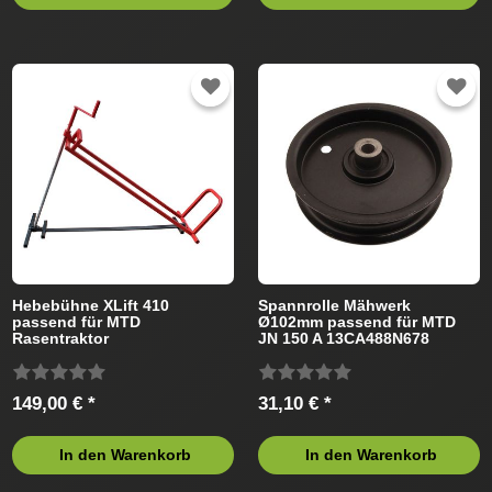
Hebebühne XLift 410
Spannrolle Mähwerk
passend für MTD
Ø102mm passend für MTD
Rasentraktor
JN 150 A 13CA488N678
(2004) Rasentraktor
149,00 € *
31,10 € *
In den Warenkorb
In den Warenkorb