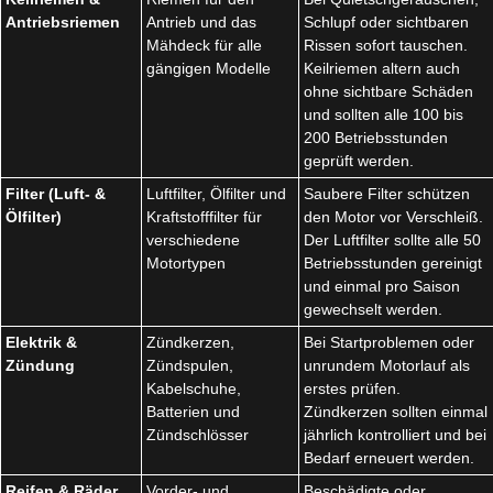
Antriebsriemen
Antrieb und das
Schlupf oder sichtbaren
Mähdeck für alle
Rissen sofort tauschen.
gängigen Modelle
Keilriemen altern auch
ohne sichtbare Schäden
und sollten alle 100 bis
200 Betriebsstunden
geprüft werden.
Filter (Luft- &
Luftfilter, Ölfilter und
Saubere Filter schützen
Ölfilter)
Kraftstofffilter für
den Motor vor Verschleiß.
verschiedene
Der Luftfilter sollte alle 50
Motortypen
Betriebsstunden gereinigt
und einmal pro Saison
gewechselt werden.
Elektrik &
Zündkerzen,
Bei Startproblemen oder
Zündung
Zündspulen,
unrundem Motorlauf als
Kabelschuhe,
erstes prüfen.
Batterien und
Zündkerzen sollten einmal
Zündschlösser
jährlich kontrolliert und bei
Bedarf erneuert werden.
Reifen & Räder
Vorder- und
Beschädigte oder