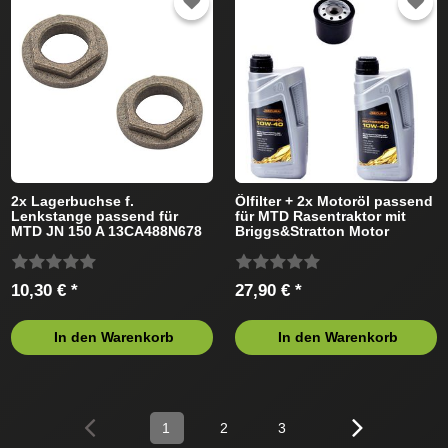
2x Lagerbuchse f.
Ölfilter + 2x Motoröl passend
Lenkstange passend für
für MTD Rasentraktor mit
MTD JN 150 A 13CA488N678
Briggs&Stratton Motor
(2004) Rasentraktor
10,30 € *
27,90 € *
In den Warenkorb
In den Warenkorb
1
2
3