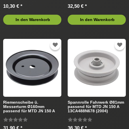
10,30 € *
32,50 € *
In den Warenkorb
In den Warenkorb
Riemenscheibe ü.
Spannrolle Fahrwerk Ø81mm
Messerturm Ø160mm
passend für MTD JN 150 A
passend für MTD JN 150 A
13CA488N678 (2004)
13CA488N678 (2004)
Rasentraktor
Rasentraktor
31,90 € *
36,30 € *