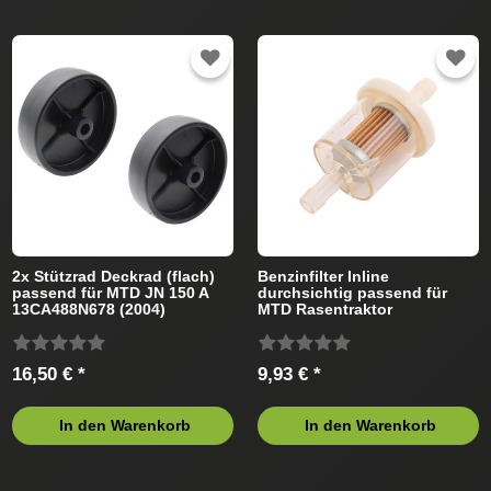
2x Stützrad Deckrad (flach)
Benzinfilter Inline
passend für MTD JN 150 A
durchsichtig passend für
13CA488N678 (2004)
MTD Rasentraktor
Rasentraktor
16,50 € *
9,93 € *
In den Warenkorb
In den Warenkorb