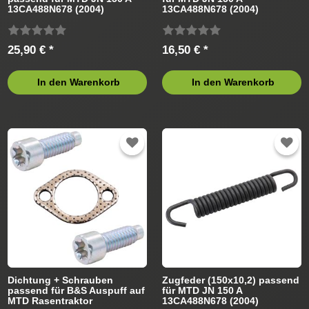
13CA488N678 (2004)
13CA488N678 (2004)
Rasentraktor
Rasentraktor
25,90 € *
16,50 € *
In den Warenkorb
In den Warenkorb
Dichtung + Schrauben
Zugfeder (150x10,2) passend
passend für B&S Auspuff auf
für MTD JN 150 A
MTD Rasentraktor
13CA488N678 (2004)