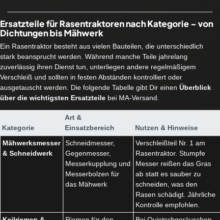
Ersatzteile für Rasentraktoren nach Kategorie – von
Dichtungen bis Mähwerk
Ein Rasentraktor besteht aus vielen Bauteilen, die unterschiedlich
stark beansprucht werden. Während manche Teile jahrelang
zuverlässig ihren Dienst tun, unterliegen andere regelmäßigem
Verschleiß und sollten in festen Abständen kontrolliert oder
ausgetauscht werden. Die folgende Tabelle gibt Dir einen
Überblick
über die wichtigsten Ersatzteile
bei MA-Versand.
Art &
Kategorie
Einsatzbereich
Nutzen & Hinweise
Mähwerksmesser
Schneidmesser,
Verschleißteil Nr. 1 am
& Schneidwerk
Gegenmesser,
Rasentraktor. Stumpfe
Messerkupplung und
Messer reißen das Gras
Messerbolzen für
ab statt es sauber zu
das Mähwerk
schneiden, was den
Rasen schädigt. Jährliche
Kontrolle empfohlen.
Keilriemen &
Riemen für den
Bei Quietschgeräuschen,