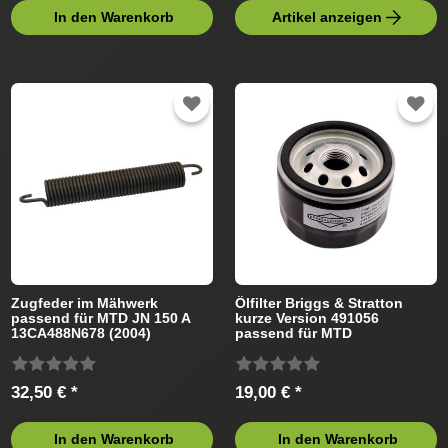
In den Warenkorb
Artikel anzeigen
Zugfeder im Mähwerk
Ölfilter Briggs & Stratton
passend für MTD JN 150 A
kurze Version 491056
13CA488N678 (2004)
passend für MTD
Rasentraktor
Rasentraktor
32,50 € *
19,00 € *
In den Warenkorb
In den Warenkorb