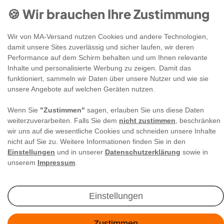
🍪 Wir brauchen Ihre Zustimmung
Wir von MA-Versand nutzen Cookies und andere Technologien,
damit unsere Sites zuverlässig und sicher laufen, wir deren
Performance auf dem Schirm behalten und um Ihnen relevante
Newsletter Anmeldung
Inhalte und personalisierte Werbung zu zeigen. Damit das
funktioniert, sammeln wir Daten über unsere Nutzer und wie sie
unsere Angebote auf welchen Geräten nutzen.
Angebote & Rabatte per E-Mail erhalten - Geld
sparen war noch nie so einfach!
Wenn Sie
"Zustimmen"
sagen, erlauben Sie uns diese Daten
weiterzuverarbeiten. Falls Sie dem
nicht zustimmen
, beschränken
wir uns auf die wesentliche Cookies und schneiden unsere Inhalte
E-MAIL **
nicht auf Sie zu. Weitere Informationen finden Sie in den
Einstellungen
und in unserer
Datenschutzerklärung
sowie in
Ich akzeptiere die
Daten­schutz­erklärung
**
unserem
Impressum
.
Abonnieren
Einstellungen
** Hierbei handelt es sich um ein Pflichtfeld.
Zustimmen