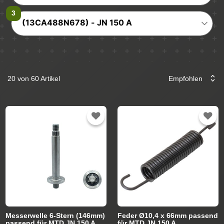
(13CA488N678) - JN 150 A
20 von 60 Artikel
Messerwelle 6-Stern (146mm)
Feder Ø10,4 x 66mm passend
passend für MTD JN 150 A
für MTD JN 150 A