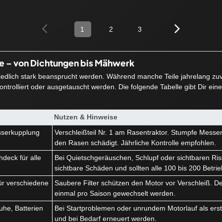
1
2
3
ie – von Dichtungen bis Mähwerk
hiedlich stark beansprucht werden. Während manche Teile jahrelang zuve
ntrolliert oder ausgetauscht werden. Die folgende Tabelle gibt Dir ein
Nutzen & Hinweise
serkupplung
Verschleißteil Nr. 1 am Rasentraktor. Stumpfe Messe
k
den Rasen schädigt. Jährliche Kontrolle empfohlen.
deck für alle
Bei Quietschgeräuschen, Schlupf oder sichtbaren Ris
sichtbare Schäden und sollten alle 100 bis 200 Betri
r für verschiedene
Saubere Filter schützen den Motor vor Verschleiß. Der 
einmal pro Saison gewechselt werden.
he, Batterien
Bei Startproblemen oder unrundem Motorlauf als erstes
und bei Bedarf erneuert werden.