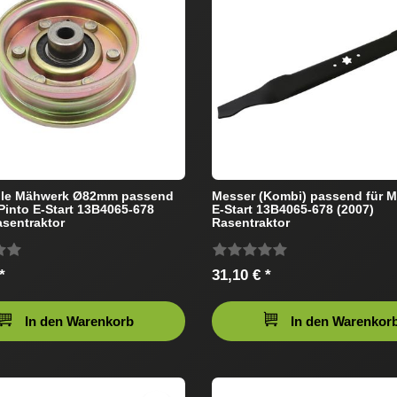
lle Mähwerk Ø82mm passend
Messer (Kombi) passend für M
Pinto E-Start 13B4065-678
E-Start 13B4065-678 (2007)
asentraktor
Rasentraktor
*
31,10 € *
In den Warenkorb
In den Warenkor