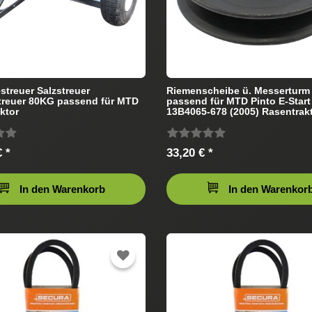
treuer Salzstreuer
Riemenscheibe ü. Messertur
treuer 80KG passend für MTD
passend für MTD Pinto E-Start
ktor
13B4065-678 (2005) Rasentrak
 *
33,20 € *
In den Warenkorb
In den Warenkor