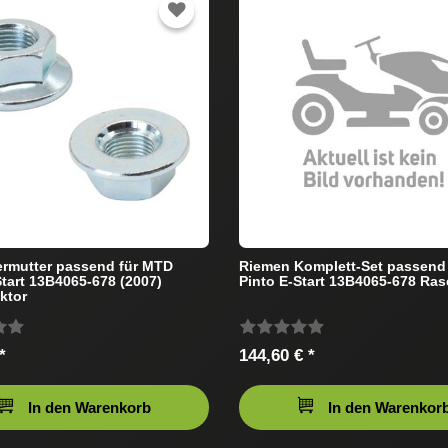
rmutter passend für MTD
Riemen Komplett-Set passend
Start 13B4065-678 (2007)
Pinto E-Start 13B4065-678 Ras
ktor
*
144,60 € *
In den Warenkorb
In den Warenkor