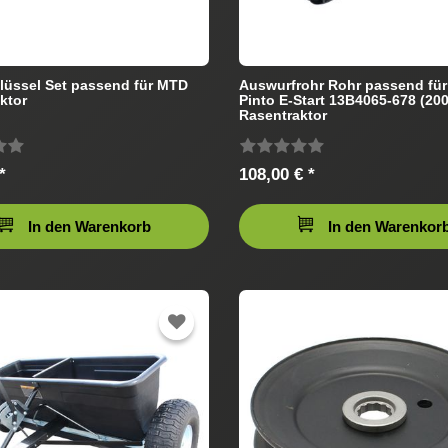
üssel Set passend für MTD
Auswurfrohr Rohr passend fü
ktor
Pinto E-Start 13B4065-678 (20
Rasentraktor
*
108,00 € *
In den Warenkorb
In den Warenkor