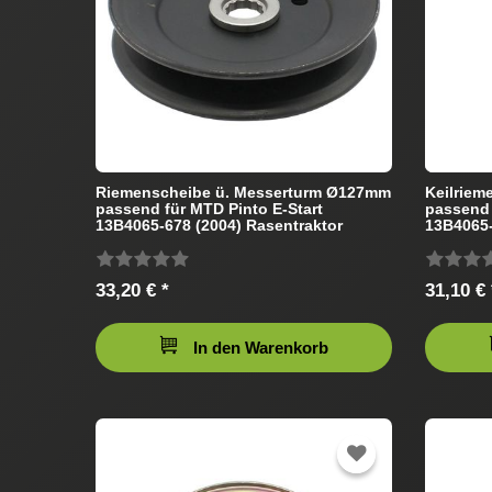
Riemenscheibe ü. Messerturm Ø127mm
Keilriem
passend für MTD Pinto E-Start
passend 
13B4065-678 (2004) Rasentraktor
13B4065-
33,20 € *
31,10 € 
In den Warenkorb