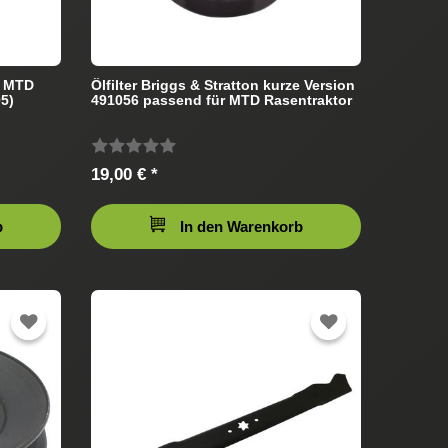
r MTD
Ölfilter Briggs & Stratton kurze Version
05)
491056 passend für MTD Rasentraktor
19,00 € *
b
In den Warenkorb