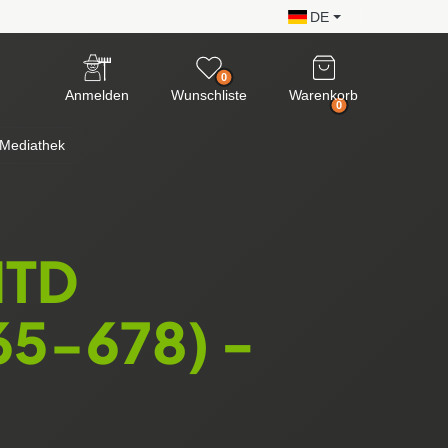
DE
0
Anmelden
Wunschliste
Warenkorb
0
Mediathek
MTD
5-678) -