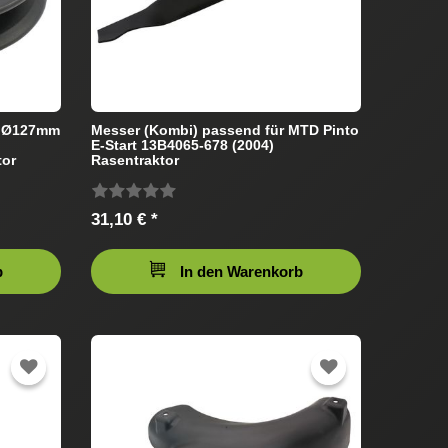
m Ø127mm
Messer (Kombi) passend für MTD Pinto
E-Start 13B4065-678 (2004)
tor
Rasentraktor
31,10 € *
b
In den Warenkorb