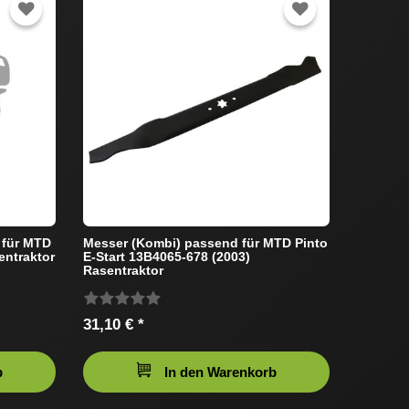
 für MTD
Messer (Kombi) passend für MTD Pinto
entraktor
E-Start 13B4065-678 (2003)
Rasentraktor
31,10 € *
b
In den Warenkorb