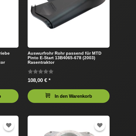
riebe
Auswurfrohr Rohr passend für MTD
Pinto E-Start 13B4065-678 (2003)
tor
Rasentraktor
108,00 € *
b
In den Warenkorb