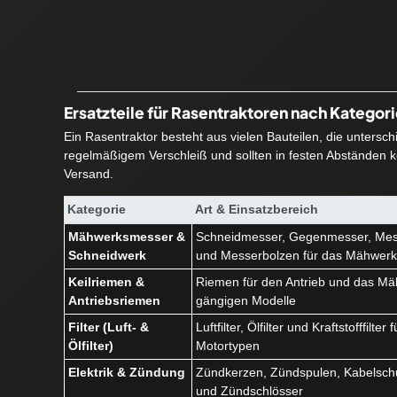
Ersatzteile für Rasentraktoren nach Kategor
Ein Rasentraktor besteht aus vielen Bauteilen, die untersc
regelmäßigem Verschleiß und sollten in festen Abständen ko
Versand.
Kategorie
Art & Einsatzbereich
Mähwerksmesser &
Schneidmesser, Gegenmesser, Mes
Schneidwerk
und Messerbolzen für das Mähwer
Keilriemen &
Riemen für den Antrieb und das Mäh
Antriebsriemen
gängigen Modelle
Filter (Luft- &
Luftfilter, Ölfilter und Kraftstofffilte
Ölfilter)
Motortypen
Elektrik & Zündung
Zündkerzen, Zündspulen, Kabelschu
und Zündschlösser