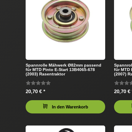
Spannrolle Mähwerk Ø82mm passend
Spannro
für MTD Pinto E-Start 13B4065-678
für MTD 
(2003) Rasentraktor
(2007) R
20,70 € *
20,70 € 
In den Warenkorb