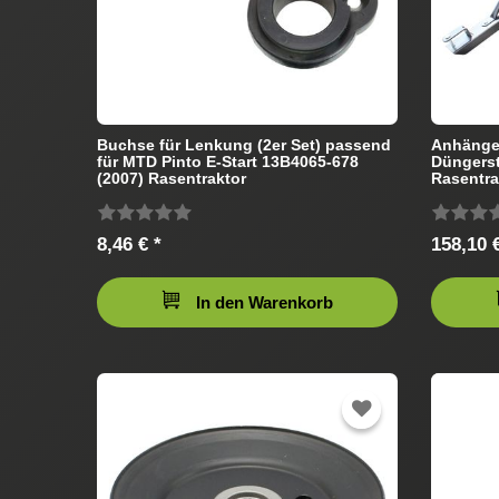
Buchse für Lenkung (2er Set) passend
Anhänges
für MTD Pinto E-Start 13B4065-678
Düngers
(2007) Rasentraktor
Rasentra
8,46 € *
158,10 €
In den Warenkorb