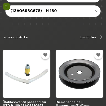
(13AQ698G678) - H 180
20 von 50 Artikel
Ölablassventil passend für
Riemenscheibe ü.
MTD H 180 13AQ698G678
Messerturm Ø142mm