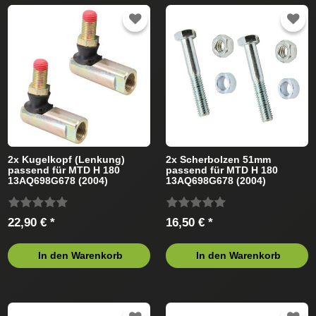
2x Kugelkopf (Lenkung)
2x Scherbolzen 51mm
passend für MTD H 180
passend für MTD H 180
13AQ698G678 (2004)
13AQ698G678 (2004)
Rasentraktor
Rasentraktor
22,90 € *
16,50 € *
In den Warenkorb
In den Warenkorb