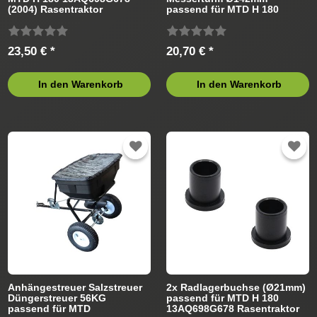
(2004) Rasentraktor
passend für MTD H 180
13AQ698G678 (2004)
Rasentraktor
23,50 € *
20,70 € *
In den Warenkorb
In den Warenkorb
Anhängestreuer Salzstreuer
2x Radlagerbuchse (Ø21mm)
Düngerstreuer 56KG
passend für MTD H 180
passend für MTD
13AQ698G678 Rasentraktor