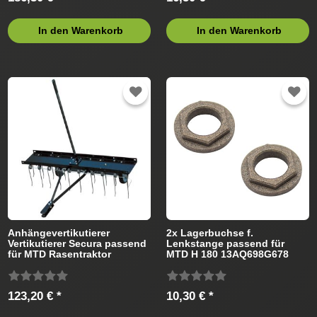
In den Warenkorb
In den Warenkorb
Anhängevertikutierer
2x Lagerbuchse f.
Vertikutierer Secura passend
Lenkstange passend für
für MTD Rasentraktor
MTD H 180 13AQ698G678
(2004) Rasentraktor
123,20 € *
10,30 € *