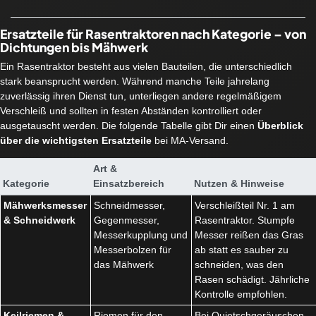
Ersatzteile für Rasentraktoren nach Kategorie – von
Dichtungen bis Mähwerk
Ein Rasentraktor besteht aus vielen Bauteilen, die unterschiedlich
stark beansprucht werden. Während manche Teile jahrelang
zuverlässig ihren Dienst tun, unterliegen andere regelmäßigem
Verschleiß und sollten in festen Abständen kontrolliert oder
ausgetauscht werden. Die folgende Tabelle gibt Dir einen
Überblick
über die wichtigsten Ersatzteile
bei MA-Versand.
Art &
Kategorie
Einsatzbereich
Nutzen & Hinweise
Mähwerksmesser
Schneidmesser,
Verschleißteil Nr. 1 am
& Schneidwerk
Gegenmesser,
Rasentraktor. Stumpfe
Messerkupplung und
Messer reißen das Gras
Messerbolzen für
ab statt es sauber zu
das Mähwerk
schneiden, was den
Rasen schädigt. Jährliche
Kontrolle empfohlen.
Keilriemen &
Riemen für den
Bei Quietschgeräuschen,