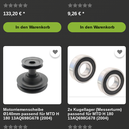
Rasentraktor
133,20 € *
9,26 € *
In den Warenkorb
In den Warenkorb
Motorriemenscheibe
2x Kugellager (Messerturm)
Ø140mm passend für MTD H
passend für MTD H 180
180 13AQ698G678 (2004)
13AQ698G678 (2004)
Rasentraktor
Rasentraktor