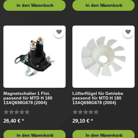
In den Warenkorb
In den Warenkorb
Magnetschalter 1 Flst.
Lüfterflügel für Getriebe
passend für MTD H 180
passend für MTD H 180
13AQ698G678 (2004)
13AQ698G678 (2004)
Rasentraktor
Rasentraktor
26,40 € *
29,10 € *
In den Warenkorb
In den Warenkorb