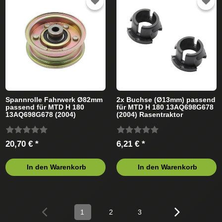
Spannrolle Fahrwerk Ø82mm
2x Buchse (Ø13mm) passend
passend für MTD H 180
für MTD H 180 13AQ698G678
13AQ698G678 (2004)
(2004) Rasentraktor
Rasentraktor
20,70 € *
6,21 € *
In den Warenkorb
In den Warenkorb
1
2
3