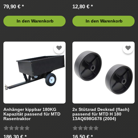
79,90 € *
12,80 € *
In den Warenkorb
In den Warenkorb
Anhänger kippbar 180KG
2x Stützrad Deckrad (flach)
Kapazität passend für MTD
passend für MTD H 180
Rasentraktor
13AQ698G678 (2004)
Rasentraktor
186,30 € *
16,50 € *