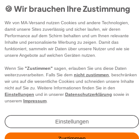
🍪 Wir brauchen Ihre Zustimmung
Wir von MA-Versand nutzen Cookies und andere Technologien,
damit unsere Sites zuverlässig und sicher laufen, wir deren
Performance auf dem Schirm behalten und um Ihnen relevante
Newsletter Anmeldung
Inhalte und personalisierte Werbung zu zeigen. Damit das
funktioniert, sammeln wir Daten über unsere Nutzer und wie sie
unsere Angebote auf welchen Geräten nutzen.
Angebote & Rabatte per E-Mail erhalten - Geld
sparen war noch nie so einfach!
Wenn Sie
"Zustimmen"
sagen, erlauben Sie uns diese Daten
weiterzuverarbeiten. Falls Sie dem
nicht zustimmen
, beschränken
wir uns auf die wesentliche Cookies und schneiden unsere Inhalte
E-MAIL **
nicht auf Sie zu. Weitere Informationen finden Sie in den
Einstellungen
und in unserer
Datenschutzerklärung
sowie in
Ich akzeptiere die
Daten­schutz­erklärung
**
unserem
Impressum
.
Abonnieren
Einstellungen
** Hierbei handelt es sich um ein Pflichtfeld.
Zustimmen