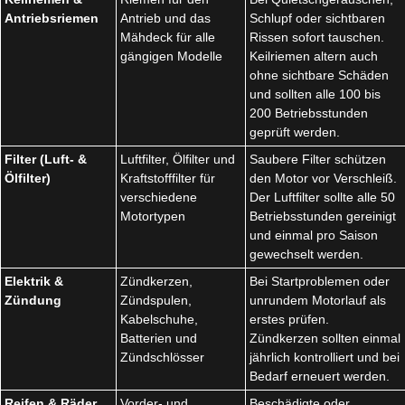
Antriebsriemen
Antrieb und das
Schlupf oder sichtbaren
Mähdeck für alle
Rissen sofort tauschen.
gängigen Modelle
Keilriemen altern auch
ohne sichtbare Schäden
und sollten alle 100 bis
200 Betriebsstunden
geprüft werden.
Filter (Luft- &
Luftfilter, Ölfilter und
Saubere Filter schützen
Ölfilter)
Kraftstofffilter für
den Motor vor Verschleiß.
verschiedene
Der Luftfilter sollte alle 50
Motortypen
Betriebsstunden gereinigt
und einmal pro Saison
gewechselt werden.
Elektrik &
Zündkerzen,
Bei Startproblemen oder
Zündung
Zündspulen,
unrundem Motorlauf als
Kabelschuhe,
erstes prüfen.
Batterien und
Zündkerzen sollten einmal
Zündschlösser
jährlich kontrolliert und bei
Bedarf erneuert werden.
Reifen & Räder
Vorder- und
Beschädigte oder