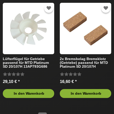
Lüfterflügel für Getriebe
2x Bremsbelag Bremsklotz
passend für MTD Platinum
(Getriebe) passend für MTD
SD 20/107H 13AP793G686
Platinum SD 20/107H
(2008) Rasentraktor
13AP793G686 (2008)
Rasentraktor
29,10 € *
16,60 € *
In den Warenkorb
In den Warenkorb