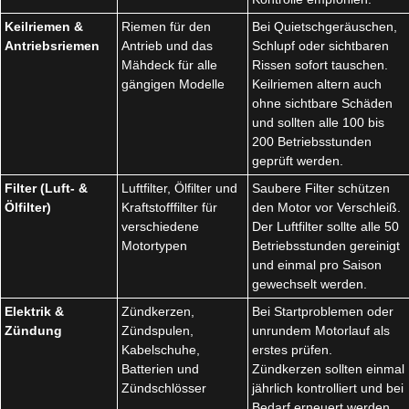
Keilriemen &
Riemen für den
Bei Quietschgeräuschen,
Antriebsriemen
Antrieb und das
Schlupf oder sichtbaren
Mähdeck für alle
Rissen sofort tauschen.
gängigen Modelle
Keilriemen altern auch
ohne sichtbare Schäden
und sollten alle 100 bis
200 Betriebsstunden
geprüft werden.
Filter (Luft- &
Luftfilter, Ölfilter und
Saubere Filter schützen
Ölfilter)
Kraftstofffilter für
den Motor vor Verschleiß.
verschiedene
Der Luftfilter sollte alle 50
Motortypen
Betriebsstunden gereinigt
und einmal pro Saison
gewechselt werden.
Elektrik &
Zündkerzen,
Bei Startproblemen oder
Zündung
Zündspulen,
unrundem Motorlauf als
Kabelschuhe,
erstes prüfen.
Batterien und
Zündkerzen sollten einmal
Zündschlösser
jährlich kontrolliert und bei
Bedarf erneuert werden.