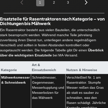
1
2
3
Ersatzteile für Rasentraktoren nach Kategorie – von
Dichtungen bis Mähwerk
Ein Rasentraktor besteht aus vielen Bauteilen, die unterschiedlich
stark beansprucht werden. Während manche Teile jahrelang
zuverlässig ihren Dienst tun, unterliegen andere regelmäßigem
Verschleiß und sollten in festen Abständen kontrolliert oder
ausgetauscht werden. Die folgende Tabelle gibt Dir einen
Überblick
über die wichtigsten Ersatzteile
bei MA-Versand.
Art &
Kategorie
Einsatzbereich
Nutzen & Hinweise
Mähwerksmesser
Schneidmesser,
Verschleißteil Nr. 1 am
& Schneidwerk
Gegenmesser,
Rasentraktor. Stumpfe
Messerkupplung und
Messer reißen das Gras
Messerbolzen für
ab statt es sauber zu
das Mähwerk
schneiden, was den
Rasen schädigt. Jährliche
Kontrolle empfohlen.