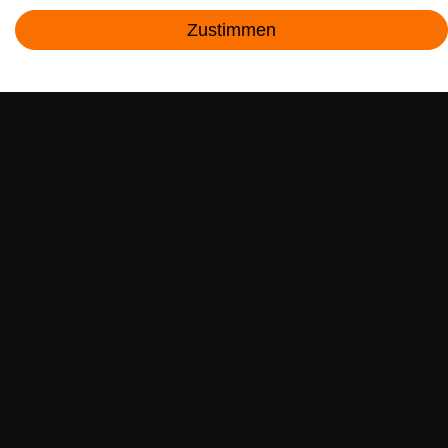
Zustimmen
Kontakt
RECHTLICHES
SERVICE
ÜBER UNS
HIER FOLGEN
ZAHLUNGSMETHODEN
VERTRAG WIDERRUFEN?