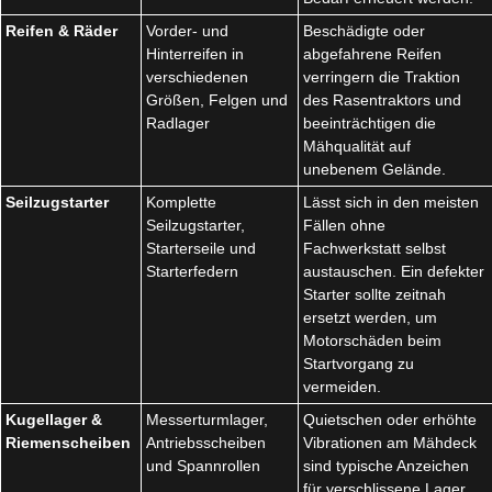
Reifen & Räder
Vorder- und
Beschädigte oder
Hinterreifen in
abgefahrene Reifen
verschiedenen
verringern die Traktion
Größen, Felgen und
des Rasentraktors und
Radlager
beeinträchtigen die
Mähqualität auf
unebenem Gelände.
Seilzugstarter
Komplette
Lässt sich in den meisten
Seilzugstarter,
Fällen ohne
Starterseile und
Fachwerkstatt selbst
Starterfedern
austauschen. Ein defekter
Starter sollte zeitnah
ersetzt werden, um
Motorschäden beim
Startvorgang zu
vermeiden.
Kugellager &
Messerturmlager,
Quietschen oder erhöhte
Riemenscheiben
Antriebsscheiben
Vibrationen am Mähdeck
und Spannrollen
sind typische Anzeichen
für verschlissene Lager