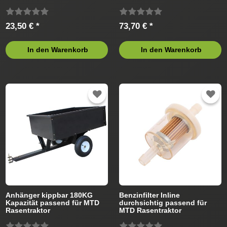
Rasentraktor
13AP793G686 (2008)
Rasentraktor
23,50 € *
73,70 € *
In den Warenkorb
In den Warenkorb
Anhänger kippbar 180KG
Benzinfilter Inline
Kapazität passend für MTD
durchsichtig passend für
Rasentraktor
MTD Rasentraktor