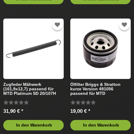
Zugfeder Mähwerk
Ölfilter Briggs & Stratton
(161,9x12,7) passend für
kurze Version 491056
MTD Platinum SD 20/107H
passend für MTD
13AP793G686 (2008)
Rasentraktor
Rasentraktor
31,90 € *
19,00 € *
In den Warenkorb
In den Warenkorb