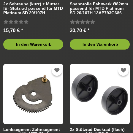
2x Schraube (kurz) + Mutter
Spannrolle Fahrwerk Ø82mm
für Stützrad passend für MTD
passend für MTD Platinum
Platinum SD 20/107H
SD 20/107H 13AP793G686
13AP793G686 (2008)
(2008) Rasentraktor
Rasentraktor
15,70 € *
20,70 € *
In den Warenkorb
In den Warenkorb
Lenksegment Zahnsegment
2x Stützrad Deckrad (flach)