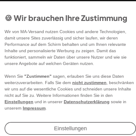
🍪 Wir brauchen Ihre Zustimmung
Wir von MA-Versand nutzen Cookies und andere Technologien,
damit unsere Sites zuverlässig und sicher laufen, wir deren
Performance auf dem Schirm behalten und um Ihnen relevante
Newsletter Anmeldung
Inhalte und personalisierte Werbung zu zeigen. Damit das
funktioniert, sammeln wir Daten über unsere Nutzer und wie sie
unsere Angebote auf welchen Geräten nutzen.
Angebote & Rabatte per E-Mail erhalten - Geld
sparen war noch nie so einfach!
Wenn Sie
"Zustimmen"
sagen, erlauben Sie uns diese Daten
weiterzuverarbeiten. Falls Sie dem
nicht zustimmen
, beschränken
wir uns auf die wesentliche Cookies und schneiden unsere Inhalte
E-MAIL **
nicht auf Sie zu. Weitere Informationen finden Sie in den
Einstellungen
und in unserer
Datenschutzerklärung
sowie in
Ich akzeptiere die
Daten­schutz­erklärung
**
unserem
Impressum
.
Abonnieren
Einstellungen
** Hierbei handelt es sich um ein Pflichtfeld.