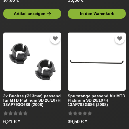
97,00 € *
53,30 € *
Artikel anzeigen
In den Warenkorb
2x Buchse (Ø13mm) passend
Spurstange passend für MTD
für MTD Platinum SD 20/107H
Platinum SD 20/107H
13AP793G686 (2008)
13AP793G686 (2008)
Rasentraktor
Rasentraktor
6,21 € *
39,50 € *