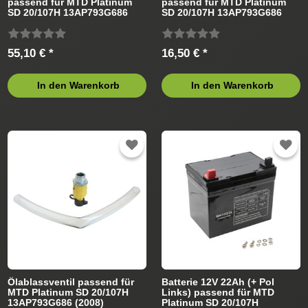
passend für MTD Platinum
passend für MTD Platinum
SD 20/107H 13AP793G686
SD 20/107H 13AP793G686
(2008) Rasentraktor
(2008) Rasentraktor
55,10 € *
16,50 € *
In den Warenkorb
In den Warenkorb
Ölablassventil passend für
Batterie 12V 22Ah (+ Pol
MTD Platinum SD 20/107H
Links) passend für MTD
13AP793G686 (2008)
Platinum SD 20/107H