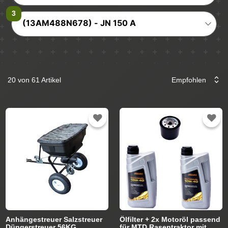
(13AM488N678) - JN 150 A
20 von 61 Artikel
Anhängestreuer Salzstreuer
Ölfilter + 2x Motoröl passend
Düngerstreuer 56KG
für MTD Rasentraktor mit