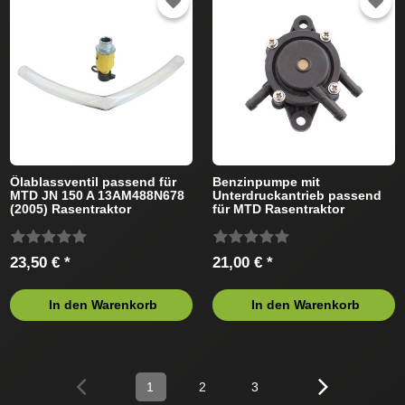
Ölablassventil passend für
Benzinpumpe mit
MTD JN 150 A 13AM488N678
Unterdruckantrieb passend
(2005) Rasentraktor
für MTD Rasentraktor
23,50 € *
21,00 € *
In den Warenkorb
In den Warenkorb
1
2
3