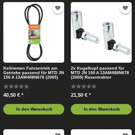
Keilriemen Fahrantrieb am
2x Kugelkopf passend für
Getriebe passend für MTD JN
MTD JN 150 A 13AM488N678
150 A 13AM488N678 (2005)
(2005) Rasentraktor
Rasentraktor
40,50 € *
21,50 € *
In den Warenkorb
In den Warenkorb