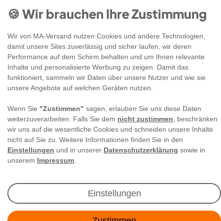
🍪 Wir brauchen Ihre Zustimmung
Wir von MA-Versand nutzen Cookies und andere Technologien,
damit unsere Sites zuverlässig und sicher laufen, wir deren
Performance auf dem Schirm behalten und um Ihnen relevante
Newsletter Anmeldung
Inhalte und personalisierte Werbung zu zeigen. Damit das
funktioniert, sammeln wir Daten über unsere Nutzer und wie sie
unsere Angebote auf welchen Geräten nutzen.
Angebote & Rabatte per E-Mail erhalten - Geld
sparen war noch nie so einfach!
Wenn Sie
"Zustimmen"
sagen, erlauben Sie uns diese Daten
weiterzuverarbeiten. Falls Sie dem
nicht zustimmen
, beschränken
wir uns auf die wesentliche Cookies und schneiden unsere Inhalte
E-MAIL **
nicht auf Sie zu. Weitere Informationen finden Sie in den
Einstellungen
und in unserer
Datenschutzerklärung
sowie in
Ich akzeptiere die
Daten­schutz­erklärung
**
unserem
Impressum
.
Abonnieren
Einstellungen
** Hierbei handelt es sich um ein Pflichtfeld.
Zustimmen