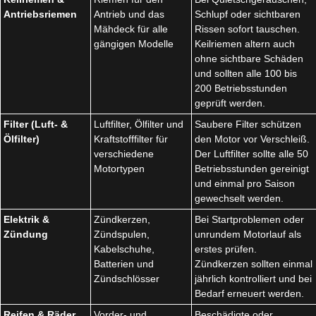
Antriebsriemen
Antrieb und das
Schlupf oder sichtbaren
Mähdeck für alle
Rissen sofort tauschen.
gängigen Modelle
Keilriemen altern auch
ohne sichtbare Schäden
und sollten alle 100 bis
200 Betriebsstunden
geprüft werden.
Filter (Luft- &
Luftfilter, Ölfilter und
Saubere Filter schützen
Ölfilter)
Kraftstofffilter für
den Motor vor Verschleiß.
verschiedene
Der Luftfilter sollte alle 50
Motortypen
Betriebsstunden gereinigt
und einmal pro Saison
gewechselt werden.
Elektrik &
Zündkerzen,
Bei Startproblemen oder
Zündung
Zündspulen,
unrundem Motorlauf als
Kabelschuhe,
erstes prüfen.
Batterien und
Zündkerzen sollten einmal
Zündschlösser
jährlich kontrolliert und bei
Bedarf erneuert werden.
Reifen & Räder
Vorder- und
Beschädigte oder