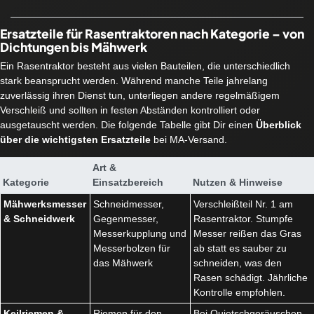
Ersatzteile für Rasentraktoren nach Kategorie – von
Dichtungen bis Mähwerk
Ein Rasentraktor besteht aus vielen Bauteilen, die unterschiedlich
stark beansprucht werden. Während manche Teile jahrelang
zuverlässig ihren Dienst tun, unterliegen andere regelmäßigem
Verschleiß und sollten in festen Abständen kontrolliert oder
ausgetauscht werden. Die folgende Tabelle gibt Dir einen
Überblick
über die wichtigsten Ersatzteile
bei MA-Versand.
Art &
Kategorie
Einsatzbereich
Nutzen & Hinweise
Mähwerksmesser
Schneidmesser,
Verschleißteil Nr. 1 am
& Schneidwerk
Gegenmesser,
Rasentraktor. Stumpfe
Messerkupplung und
Messer reißen das Gras
Messerbolzen für
ab statt es sauber zu
das Mähwerk
schneiden, was den
Rasen schädigt. Jährliche
Kontrolle empfohlen.
Keilriemen &
Riemen für den
Bei Quietschgeräuschen,