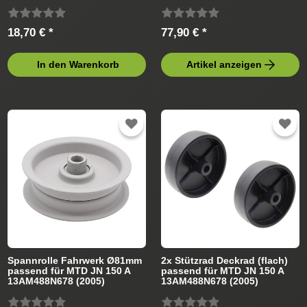
Rasentraktor
18,70 € *
77,90 € *
In den Warenkorb
Artikel anzeigen
Spannrolle Fahrwerk Ø81mm
2x Stützrad Deckrad (flach)
passend für MTD JN 150 A
passend für MTD JN 150 A
13AM488N678 (2005)
13AM488N678 (2005)
Rasentraktor
Rasentraktor