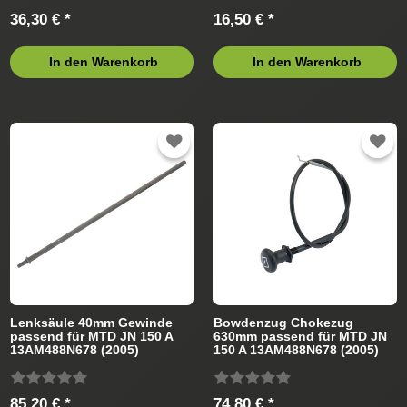
36,30 € *
16,50 € *
In den Warenkorb
In den Warenkorb
Lenksäule 40mm Gewinde
Bowdenzug Chokezug
passend für MTD JN 150 A
630mm passend für MTD JN
13AM488N678 (2005)
150 A 13AM488N678 (2005)
Rasentraktor
Rasentraktor
85,20 € *
74,80 € *