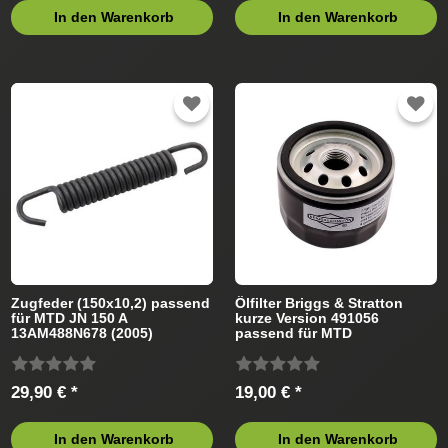
In den Warenkorb
In den Warenkorb
Zugfeder (150x10,2) passend
Ölfilter Briggs & Stratton
für MTD JN 150 A
kurze Version 491056
13AM488N678 (2005)
passend für MTD
Rasentraktor
Rasentraktor
29,90 € *
19,00 € *
In den Warenkorb
In den Warenkorb