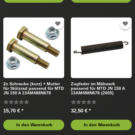
2x Schraube (kurz) + Mutter
Zugfeder im Mähwerk
für Stützrad passend für MTD
passend für MTD JN 150 A
JN 150 A 13AM488N678
13AM488N678 (2005)
(2005) Rasentraktor
Rasentraktor
15,70 € *
32,50 € *
In den Warenkorb
In den Warenkorb