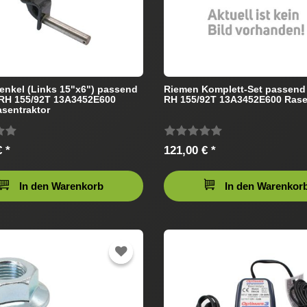
nkel (Links 15"x6") passend
Riemen Komplett-Set passend
 RH 155/92T 13A3452E600
RH 155/92T 13A3452E600 Rase
asentraktor
 *
121,00 € *
In den Warenkorb
In den Warenkor