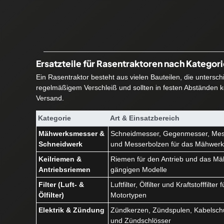
Ersatzteile für Rasentraktoren nach Kategor
Ein Rasentraktor besteht aus vielen Bauteilen, die untersc
regelmäßigem Verschleiß und sollten in festen Abständen ko
Versand.
Kategorie
Art & Einsatzbereich
Mähwerksmesser &
Schneidmesser, Gegenmesser, Mes
Schneidwerk
und Messerbolzen für das Mähwer
Keilriemen &
Riemen für den Antrieb und das Mäh
Antriebsriemen
gängigen Modelle
Filter (Luft- &
Luftfilter, Ölfilter und Kraftstofffilte
Ölfilter)
Motortypen
Elektrik & Zündung
Zündkerzen, Zündspulen, Kabelschu
und Zündschlösser