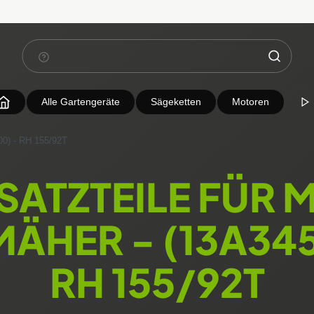
Alle Gartengeräte
Sägeketten
Motoren
0) - RH 155/92T
SATZTEILE FÜR 
ÄHER - (13A34
RH 155/92T