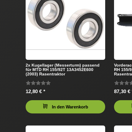
2x Kugellager (Messerturm) passend
Vordera
für MTD RH 155/92T 13A3452E600
RH 155/9
(2003) Rasentraktor
Rasentra
12,80 € *
87,30 € 
In den Warenkorb