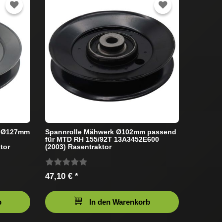
m Ø127mm
Spannrolle Mähwerk Ø102mm passend
für MTD RH 155/92T 13A3452E600
tor
(2003) Rasentraktor
47,10 € *
b
In den Warenkorb