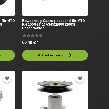
 für MTD
Bowdenzug Gaszug passend für MTD
3)
RH 155/92T 13A3452E600 (2003)
Rasentraktor
60,40 € *
b
Artikel anzeigen