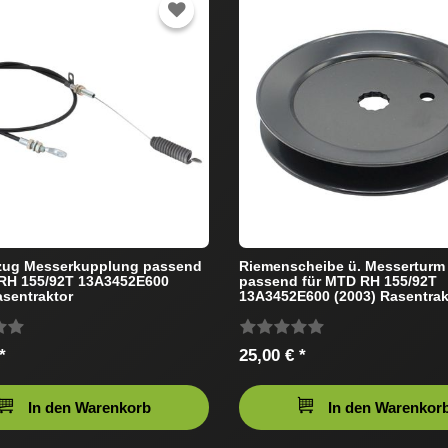
ug Messerkupplung passend
Riemenscheibe ü. Messertur
 RH 155/92T 13A3452E600
passend für MTD RH 155/92T
asentraktor
13A3452E600 (2003) Rasentrak
*
25,00 € *
In den Warenkorb
In den Warenkor