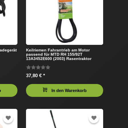
ladegerät
Keilriemen Fahrantrieb am Motor
passend für MTD RH 155/92T
13A3452E600 (2003) Rasentraktor
37,80 € *
b
In den Warenkorb