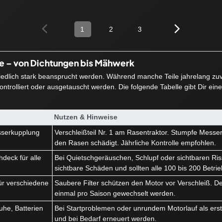
1
2
3
ie – von Dichtungen bis Mähwerk
hiedlich stark beansprucht werden. Während manche Teile jahrelang zuve
ntrolliert oder ausgetauscht werden. Die folgende Tabelle gibt Dir ein
Nutzen & Hinweise
serkupplung
Verschleißteil Nr. 1 am Rasentraktor. Stumpfe Messe
k
den Rasen schädigt. Jährliche Kontrolle empfohlen.
deck für alle
Bei Quietschgeräuschen, Schlupf oder sichtbaren Ris
sichtbare Schäden und sollten alle 100 bis 200 Betri
r für verschiedene
Saubere Filter schützen den Motor vor Verschleiß. Der 
einmal pro Saison gewechselt werden.
he, Batterien
Bei Startproblemen oder unrundem Motorlauf als erstes
und bei Bedarf erneuert werden.