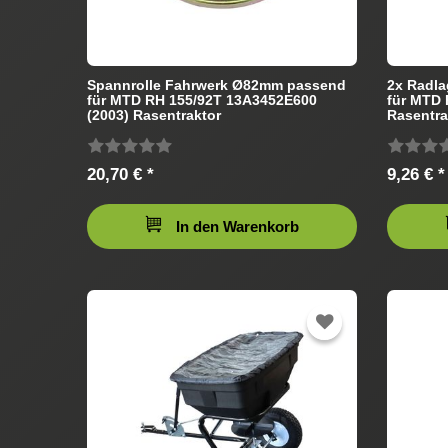
Spannrolle Fahrwerk Ø82mm passend
2x Radl
für MTD RH 155/92T 13A3452E600
für MTD
(2003) Rasentraktor
Rasentra
20,70 € *
9,26 € *
In den Warenkorb