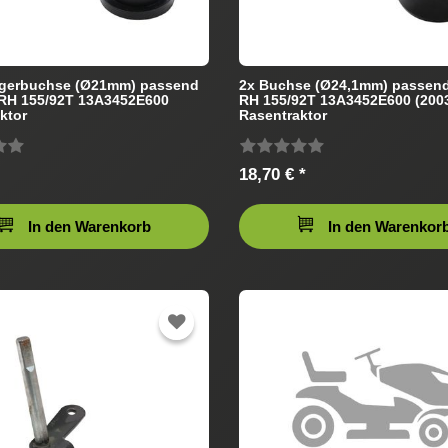
agerbuchse (Ø21mm) passend
2x Buchse (Ø24,1mm) passend
 RH 155/92T 13A3452E600
RH 155/92T 13A3452E600 (200
ktor
Rasentraktor
18,70 € *
In den Warenkorb
In den Warenkor