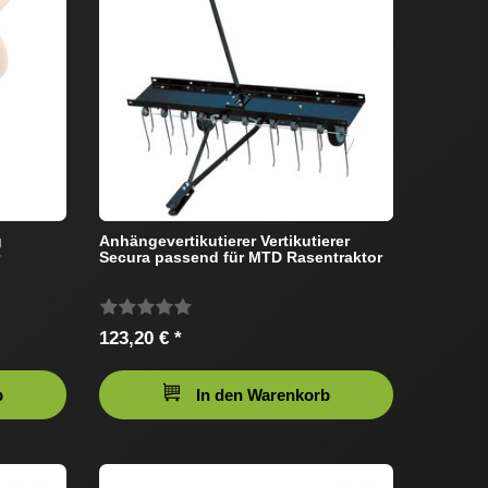
g
Anhängevertikutierer Vertikutierer
Secura passend für MTD Rasentraktor
123,20 € *
b
In den Warenkorb