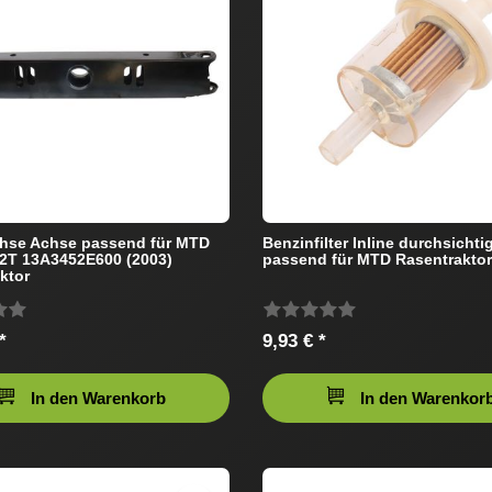
chse Achse passend für MTD
Benzinfilter Inline durchsichti
2T 13A3452E600 (2003)
passend für MTD Rasentraktor
ktor
*
9,93 € *
In den Warenkorb
In den Warenkor