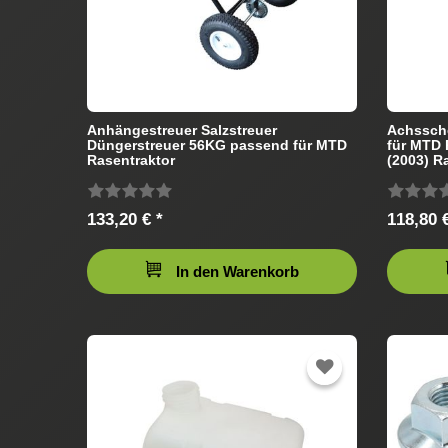
Anhängestreuer Salzstreuer
Achssche
Düngerstreuer 56KG passend für MTD
für MTD
Rasentraktor
(2003) R
133,20 € *
118,80 €
In den Warenkorb