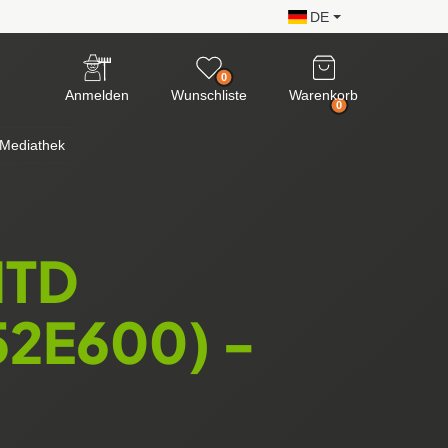
DE
0
Anmelden
Wunschliste
Warenkorb
0
Mediathek
MTD
52E600) -