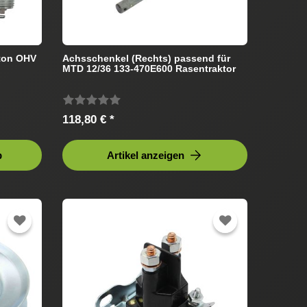
tton OHV
Achsschenkel (Rechts) passend für
MTD 12/36 133-470E600 Rasentraktor
118,80 € *
b
Artikel anzeigen