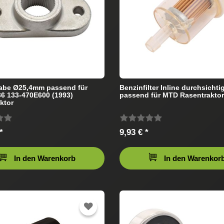
abe Ø25,4mm passend für
Benzinfilter Inline durchsichti
6 133-470E600 (1993)
passend für MTD Rasentraktor
ktor
*
9,93 € *
In den Warenkorb
In den Warenkor