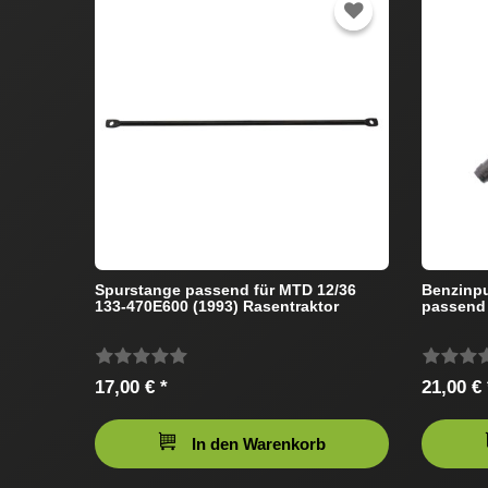
Spurstange passend für MTD 12/36
Benzinpu
133-470E600 (1993) Rasentraktor
passend 
17,00 € *
21,00 € 
In den Warenkorb