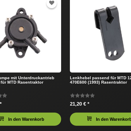
mpe mit Unterdruckantrieb
Lenkhebel passend für MTD 12
für MTD Rasentraktor
470E600 (1993) Rasentraktor
*
21,20 € *
In den Warenkorb
In den Warenkor