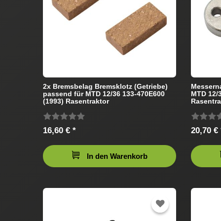
2x Bremsbelag Bremsklotz (Getriebe)
Messern
passend für MTD 12/36 133-470E600
MTD 12/3
(1993) Rasentraktor
Rasentra
16,60 € *
20,70 € 
In den Warenkorb