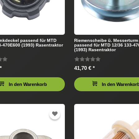
nkdeckel passend für MTD
Riemenscheibe ü. Messertur
3-470E600 (1993) Rasentraktor
passend für MTD 12/36 133-4
(1993) Rasentraktor
*
41,70 € *
In den Warenkorb
In den Warenkor