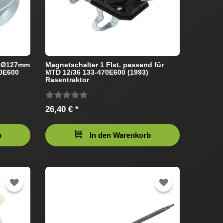
m Ø127mm
Magnetschalter 1 Flst. passend für
70E600
MTD 12/36 133-470E600 (1993)
Rasentraktor
26,40 € *
b
In den Warenkorb