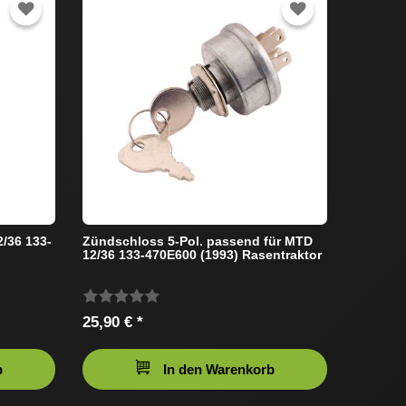
/36 133-
Zündschloss 5-Pol. passend für MTD
12/36 133-470E600 (1993) Rasentraktor
25,90 € *
b
In den Warenkorb