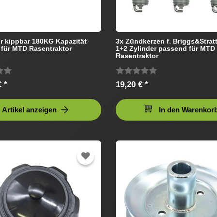
 kippbar 180KG Kapazität
3x Zündkerzen f. Briggs&Stra
für MTD Rasentraktor
1+2 Zylinder passend für MTD
Rasentraktor
 *
19,20 € *
Artikel anzeigen
In den Warenkor