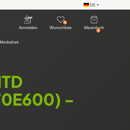
DE
0
Anmelden
Wunschliste
Warenkorb
0
Mediathek
MTD
70E600) -