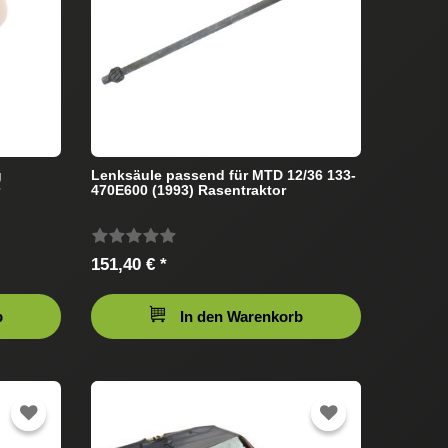
g
Lenksäule passend für MTD 12/36 133-
470E600 (1993) Rasentraktor
151,40 € *
b
In den Warenkorb