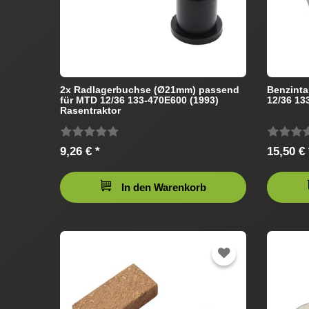
2x Radlagerbuchse (Ø21mm) passend
Benzinta
für MTD 12/36 133-470E600 (1993)
12/36 13
Rasentraktor
9,26 € *
15,50 € 
In den Warenkorb