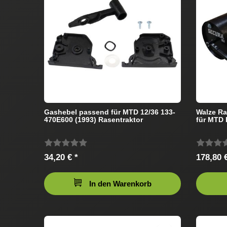
Gashebel passend für MTD 12/36 133-
Walze R
470E600 (1993) Rasentraktor
für MTD 
34,20 € *
178,80 €
In den Warenkorb