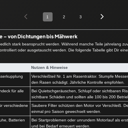
1
2
3
ie – von Dichtungen bis Mähwerk
hiedlich stark beansprucht werden. Während manche Teile jahrelang zuve
ntrolliert oder ausgetauscht werden. Die folgende Tabelle gibt Dir ein
Nutzen & Hinweise
serkupplung
Verschleißteil Nr. 1 am Rasentraktor. Stumpfe Messe
k
den Rasen schädigt. Jährliche Kontrolle empfohlen.
deck für alle
Bei Quietschgeräuschen, Schlupf oder sichtbaren Ris
sichtbare Schäden und sollten alle 100 bis 200 Betri
r für verschiedene
Saubere Filter schützen den Motor vor Verschleiß. Der 
einmal pro Saison gewechselt werden.
he, Batterien
Bei Startproblemen oder unrundem Motorlauf als erstes
und bei Bedarf erneuert werden.