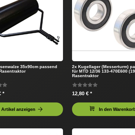
asenwalze 35x90cm passend
2x Kugellager (Messerturm) p
Rasentraktor
für MTD 12/36 133-470E600 (19
Rasentraktor
 *
12,80 € *
Artikel anzeigen
In den Warenkor