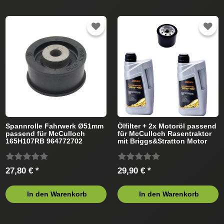
Spannrolle Fahrwerk Ø51mm
Ölfilter + 2x Motoröl passend
passend für McCulloch
für McCulloch Rasentraktor
165H107RB 964772702
mit Briggs&Stratton Motor
Rasentraktor
27,80 € *
29,90 € *
In den Warenkorb
In den Warenkorb