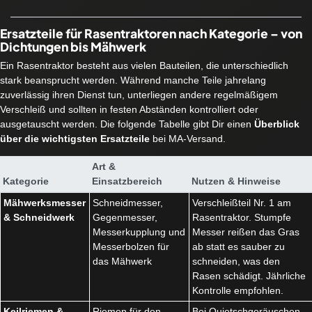
Ersatzteile für Rasentraktoren nach Kategorie – von
Dichtungen bis Mähwerk
Ein Rasentraktor besteht aus vielen Bauteilen, die unterschiedlich
stark beansprucht werden. Während manche Teile jahrelang
zuverlässig ihren Dienst tun, unterliegen andere regelmäßigem
Verschleiß und sollten in festen Abständen kontrolliert oder
ausgetauscht werden. Die folgende Tabelle gibt Dir einen
Überblick
über die wichtigsten Ersatzteile
bei MA-Versand.
Art &
Kategorie
Einsatzbereich
Nutzen & Hinweise
Mähwerksmesser
Schneidmesser,
Verschleißteil Nr. 1 am
& Schneidwerk
Gegenmesser,
Rasentraktor. Stumpfe
Messerkupplung und
Messer reißen das Gras
Messerbolzen für
ab statt es sauber zu
das Mähwerk
schneiden, was den
Rasen schädigt. Jährliche
Kontrolle empfohlen.
Keilriemen &
Riemen für den
Bei Quietschgeräuschen,