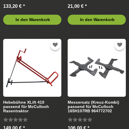
133,20 € *
21,00 € *
In den Warenkorb
In den Warenkorb
Hebebühne XLift 410
Messersatz (Kreuz-Kombi)
passend für McCulloch
passend für McCulloch
Rasentraktor
165H107RB 964772702
Rasentraktor
149,00 € *
106,00 € *