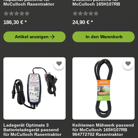
McCulloch Rasentraktor
McCulloch 165H107RB
964772702 Rasentraktor
186,30 € *
24,90 € *
Artikel anzeigen
In den Warenkorb
Ladegerät Optimate 3
Keilriemen Mähwerk passend
Batterieladegerät passend
für McCulloch 165H107RB
für McCulloch Rasentraktor
964772702 Rasentraktor