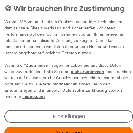
🍪 Wir brauchen Ihre Zustimmung
Wir von MA-Versand nutzen Cookies und andere Technologien,
damit unsere Sites zuverlässig und sicher laufen, wir deren
Performance auf dem Schirm behalten und um Ihnen relevante
Newsletter Anmeldung
Inhalte und personalisierte Werbung zu zeigen. Damit das
funktioniert, sammeln wir Daten über unsere Nutzer und wie sie
unsere Angebote auf welchen Geräten nutzen.
Angebote & Rabatte per E-Mail erhalten - Geld
sparen war noch nie so einfach!
Wenn Sie
"Zustimmen"
sagen, erlauben Sie uns diese Daten
weiterzuverarbeiten. Falls Sie dem
nicht zustimmen
, beschränken
wir uns auf die wesentliche Cookies und schneiden unsere Inhalte
E-MAIL **
nicht auf Sie zu. Weitere Informationen finden Sie in den
Einstellungen
und in unserer
Datenschutzerklärung
sowie in
Ich akzeptiere die
Daten­schutz­erklärung
**
unserem
Impressum
.
Abonnieren
Einstellungen
** Hierbei handelt es sich um ein Pflichtfeld.
Zustimmen