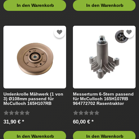
In den Warenkorb
In den Warenkorb
Umlenkrolle Mähwerk (1 von
Messerturm 6-Stern passend
3) Ø108mm passend für
für McCulloch 165H107RB
McCulloch 165H107RB
964772702 Rasentraktor
964772702 Rasentraktor
31,90 € *
60,00 € *
In den Warenkorb
In den Warenkorb