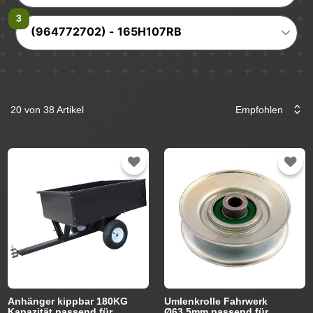
(964772702) - 165H107RB
20 von 38 Artikel
Anhänger kippbar 180KG
Umlenkrolle Fahrwerk
Kapazität passend für
Ø63,5mm passend für