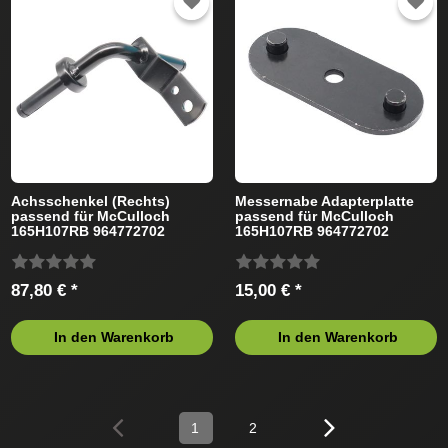
Achsschenkel (Rechts)
Messernabe Adapterplatte
passend für McCulloch
passend für McCulloch
165H107RB 964772702
165H107RB 964772702
Rasentraktor
Rasentraktor
87,80 € *
15,00 € *
In den Warenkorb
In den Warenkorb
1
2