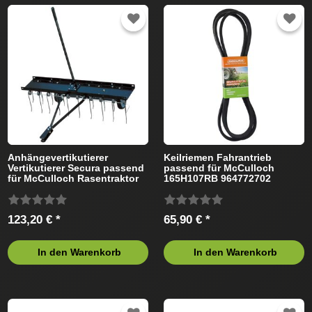
Anhängevertikutierer
Keilriemen Fahrantrieb
Vertikutierer Secura passend
passend für McCulloch
für McCulloch Rasentraktor
165H107RB 964772702
Rasentraktor
123,20 € *
65,90 € *
In den Warenkorb
In den Warenkorb