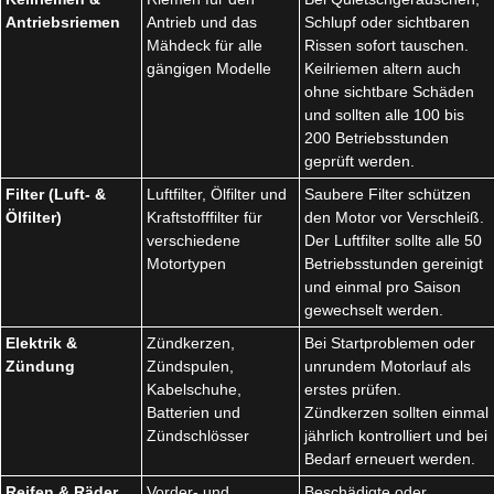
Antriebsriemen
Antrieb und das
Schlupf oder sichtbaren
Mähdeck für alle
Rissen sofort tauschen.
gängigen Modelle
Keilriemen altern auch
ohne sichtbare Schäden
und sollten alle 100 bis
200 Betriebsstunden
geprüft werden.
Filter (Luft- &
Luftfilter, Ölfilter und
Saubere Filter schützen
Ölfilter)
Kraftstofffilter für
den Motor vor Verschleiß.
verschiedene
Der Luftfilter sollte alle 50
Motortypen
Betriebsstunden gereinigt
und einmal pro Saison
gewechselt werden.
Elektrik &
Zündkerzen,
Bei Startproblemen oder
Zündung
Zündspulen,
unrundem Motorlauf als
Kabelschuhe,
erstes prüfen.
Batterien und
Zündkerzen sollten einmal
Zündschlösser
jährlich kontrolliert und bei
Bedarf erneuert werden.
Reifen & Räder
Vorder- und
Beschädigte oder