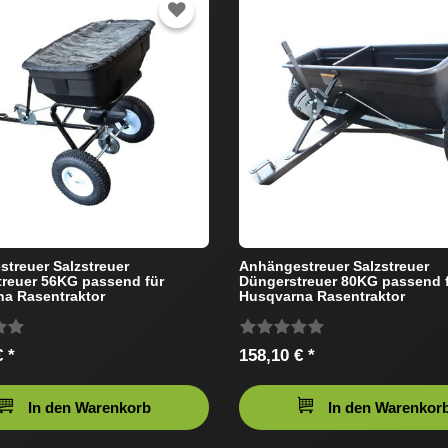
treuer Salzstreuer
Anhängestreuer Salzstreuer
reuer 56KG passend für
Düngerstreuer 80KG passend 
a Rasentraktor
Husqvarna Rasentraktor
 *
158,10 € *
In den Warenkorb
In den Warenkor