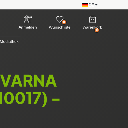
DE
0
Anmelden
Wunschliste
Warenkorb
0
Mediathek
QVARNA
0017) -