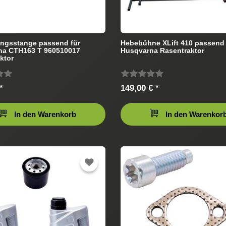
ngsstange passend für
Hebebühne XLift 410 passend 
na CTH163 T 960510017
Husqvarna Rasentraktor
ktor
*
149,00 € *
In den Warenkorb
In den Warenkor