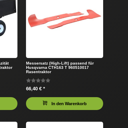
zität
Messersatz (High-Lift) passend für
raktor
Husqvarna CTH163 T 960510017
Rasentraktor
66,40 € *
In den Warenkorb