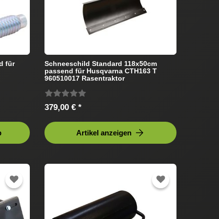
d für
Schneeschild Standard 118x50cm
passend für Husqvarna CTH163 T
960510017 Rasentraktor
379,00 € *
b
Artikel anzeigen