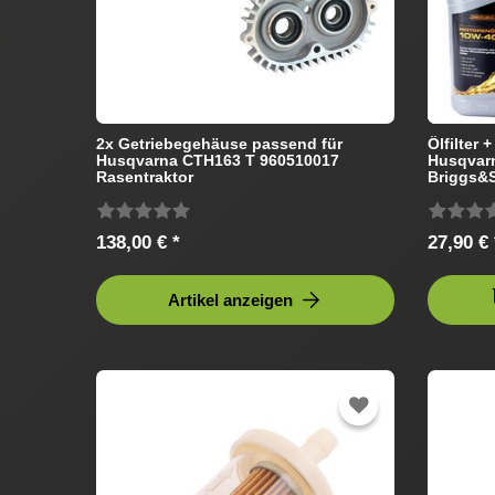
2x Getriebegehäuse passend für
Ölfilter 
Husqvarna CTH163 T 960510017
Husqvarn
Rasentraktor
Briggs&S
138,00 € *
27,90 € 
Artikel anzeigen