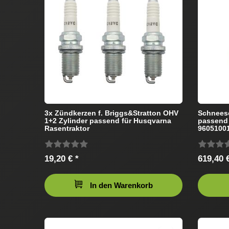
3x Zündkerzen f. Briggs&Stratton OHV
Schneesc
1+2 Zylinder passend für Husqvarna
passend
Rasentraktor
96051001
19,20 € *
619,40 €
In den Warenkorb