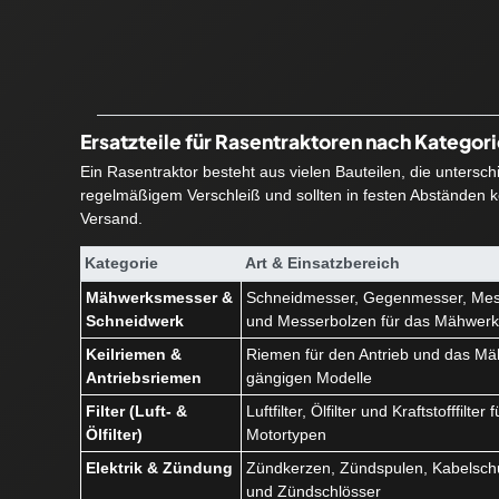
Ersatzteile für Rasentraktoren nach Kategor
Ein Rasentraktor besteht aus vielen Bauteilen, die untersc
regelmäßigem Verschleiß und sollten in festen Abständen ko
Versand.
Kategorie
Art & Einsatzbereich
Mähwerksmesser &
Schneidmesser, Gegenmesser, Mes
Schneidwerk
und Messerbolzen für das Mähwer
Keilriemen &
Riemen für den Antrieb und das Mäh
Antriebsriemen
gängigen Modelle
Filter (Luft- &
Luftfilter, Ölfilter und Kraftstofffilte
Ölfilter)
Motortypen
Elektrik & Zündung
Zündkerzen, Zündspulen, Kabelschu
und Zündschlösser