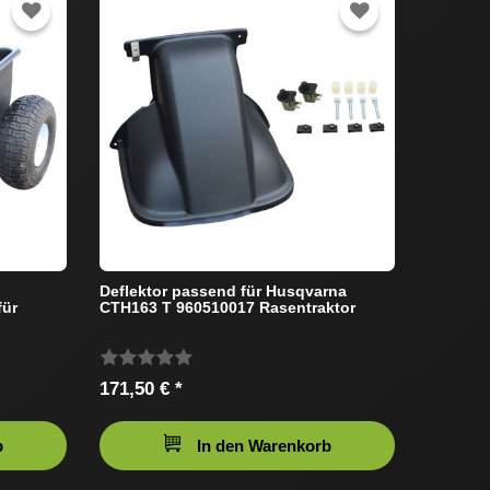
Deflektor passend für Husqvarna
für
CTH163 T 960510017 Rasentraktor
171,50 € *
b
In den Warenkorb