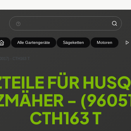
Alle Gartengeräte
Sägeketten
Motoren
0017) - CTH163 T
ZTEILE FÜR HUS
ZMÄHER - (96051
CTH163 T