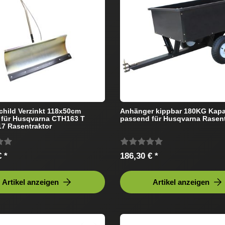
hild Verzinkt 118x50cm
Anhänger kippbar 180KG Kapa
 für Husqvarna CTH163 T
passend für Husqvarna Rasent
7 Rasentraktor
 *
186,30 € *
Artikel anzeigen
Artikel anzeigen