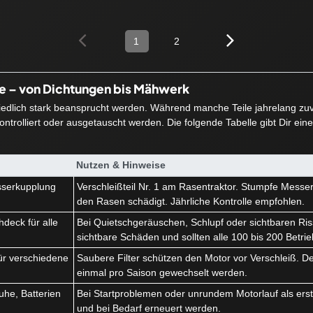
1
2
ie – von Dichtungen bis Mähwerk
hiedlich stark beansprucht werden. Während manche Teile jahrelang zuve
ntrolliert oder ausgetauscht werden. Die folgende Tabelle gibt Dir ein
Nutzen & Hinweise
serkupplung
Verschleißteil Nr. 1 am Rasentraktor. Stumpfe Messe
k
den Rasen schädigt. Jährliche Kontrolle empfohlen.
deck für alle
Bei Quietschgeräuschen, Schlupf oder sichtbaren Ris
sichtbare Schäden und sollten alle 100 bis 200 Betri
r für verschiedene
Saubere Filter schützen den Motor vor Verschleiß. Der 
einmal pro Saison gewechselt werden.
he, Batterien
Bei Startproblemen oder unrundem Motorlauf als erstes
und bei Bedarf erneuert werden.