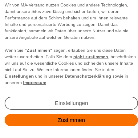
Wir von MA-Versand nutzen Cookies und andere Technologien,
damit unsere Sites zuverlässig und sicher laufen, wir deren
Performance auf dem Schirm behalten und um Ihnen relevante
Inhalte und personalisierte Werbung zu zeigen. Damit das
Newsletter Anmeldung
funktioniert, sammeln wir Daten über unsere Nutzer und wie sie
unsere Angebote auf welchen Geräten nutzen.
Angebote & Rabatte per E-Mail erhalten - Geld
sparen war noch nie so einfach!
Wenn Sie
"Zustimmen"
sagen, erlauben Sie uns diese Daten
weiterzuverarbeiten. Falls Sie dem
nicht zustimmen
, beschränken
wir uns auf die wesentliche Cookies und schneiden unsere Inhalte
nicht auf Sie zu. Weitere Informationen finden Sie in den
E-MAIL **
Einstellungen
und in unserer
Datenschutzerklärung
sowie in
unserem
Impressum
.
Ich akzeptiere die
Daten­schutz­erklärung
**
Abonnieren
Einstellungen
** Hierbei handelt es sich um ein Pflichtfeld.
Zustimmen
Kontakt