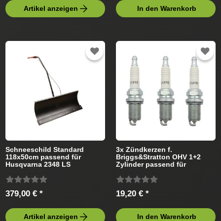
Artikel anzeigen
In den Warenkorb
Schneeschild Standard
3x Zündkerzen f.
118x50cm passend für
Briggs&Stratton OHV 1+2
Husqvarna 2348 LS
Zylinder passend für
960430064 Rasentraktor
Husqvarna Rasentraktor
379,00 € *
19,20 € *
Artikel anzeigen
In den Warenkorb