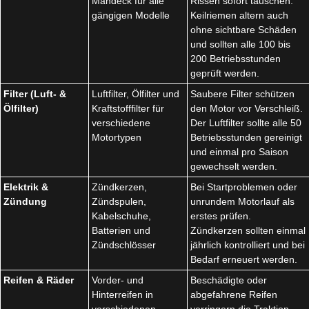
Mähdeck für alle
Rissen sofort tauschen.
gängigen Modelle
Keilriemen altern auch
ohne sichtbare Schäden
und sollten alle 100 bis
200 Betriebsstunden
geprüft werden.
Filter (Luft- &
Luftfilter, Ölfilter und
Saubere Filter schützen
Ölfilter)
Kraftstofffilter für
den Motor vor Verschleiß.
verschiedene
Der Luftfilter sollte alle 50
Motortypen
Betriebsstunden gereinigt
und einmal pro Saison
gewechselt werden.
Elektrik &
Zündkerzen,
Bei Startproblemen oder
Zündung
Zündspulen,
unrundem Motorlauf als
Kabelschuhe,
erstes prüfen.
Batterien und
Zündkerzen sollten einmal
Zündschlösser
jährlich kontrolliert und bei
Bedarf erneuert werden.
Reifen & Räder
Vorder- und
Beschädigte oder
Hinterreifen in
abgefahrene Reifen
verschiedenen
verringern die Traktion