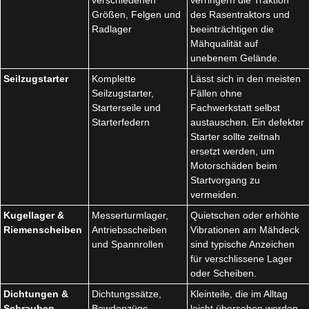
Größen, Felgen und
des Rasentraktors und
Radlager
beeinträchtigen die
Mähqualität auf
unebenem Gelände.
Seilzugstarter
Komplette
Lässt sich in den meisten
Seilzugstarter,
Fällen ohne
Starterseile und
Fachwerkstatt selbst
Starterfedern
austauschen. Ein defekter
Starter sollte zeitnah
ersetzt werden, um
Motorschäden beim
Startvorgang zu
vermeiden.
Kugellager &
Messerturmlager,
Quietschen oder erhöhte
Riemenscheiben
Antriebsscheiben
Vibrationen am Mähdeck
und Spannrollen
sind typische Anzeichen
für verschlissene Lager
oder Scheiben.
Dichtungen &
Dichtungssätze,
Kleinteile, die im Alltag
Schrauben
Bowdenzüge,
leicht übersehen werden.