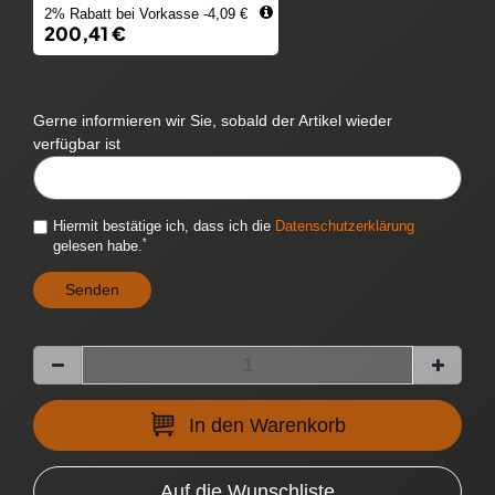
2% Rabatt bei Vorkasse -4,09 €
200,41 €
Gerne informieren wir Sie, sobald der Artikel wieder
verfügbar ist
CYTITEMAVAILABILITYNOTIFICATION::TEMPLATE.MAILINPUTLABEL
Hiermit bestätige ich, dass ich die
Daten­schutz­erklärung
*
gelesen habe.
Senden
In den Warenkorb
Auf die Wunschliste