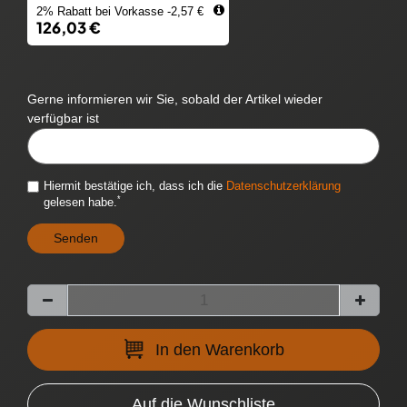
2% Rabatt bei Vorkasse -2,57 €
126,03 €
Gerne informieren wir Sie, sobald der Artikel wieder
verfügbar ist
CYTITEMAVAILABILITYNOTIFICATION::TEMPLATE.MAILINPUTLABEL
Hiermit bestätige ich, dass ich die
Daten­schutz­erklärung
*
gelesen habe.
Senden
In den Warenkorb
Auf die Wunschliste