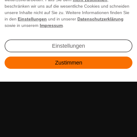
beschränken wir uns auf die wesentliche Cookies und schneiden
unsere Inhalte nicht auf Sie zu. Weitere Informationen finden Sie
in den
Einstellungen
und in unserer
Datenschutzerklärung
sowie in unserem
Impressum
.
Newsletter Anmeldung
Einstellungen
Angebote & Rabatte per E-Mail erhalten - Geld
Zustimmen
sparen war noch nie so einfach!
Kontakt
E-MAIL **
Ich akzeptiere die
Daten­schutz­erklärung
**
Abonnieren
** Hierbei handelt es sich um ein Pflichtfeld.