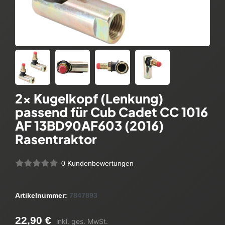
2x Kugelkopf (Lenkung)
passend für Cub Cadet CC 1016
AF 13BD90AF603 (2016)
Rasentraktor
0 Kundenbewertungen
Artikelnummer:
7847893
22,90 €
inkl. ges. MwSt.