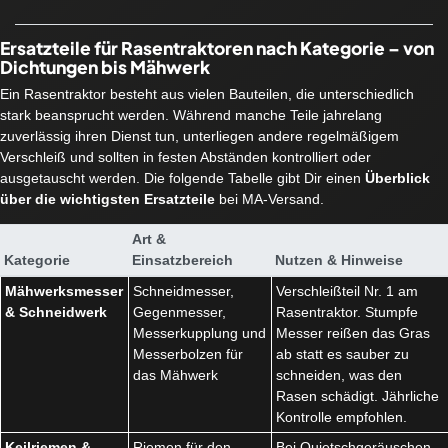
Ersatzteile für Rasentraktoren nach Kategorie – von
Dichtungen bis Mähwerk
Ein Rasentraktor besteht aus vielen Bauteilen, die unterschiedlich
stark beansprucht werden. Während manche Teile jahrelang
zuverlässig ihren Dienst tun, unterliegen andere regelmäßigem
Verschleiß und sollten in festen Abständen kontrolliert oder
ausgetauscht werden. Die folgende Tabelle gibt Dir einen
Überblick
über die wichtigsten Ersatzteile
bei MA-Versand.
Art &
Kategorie
Einsatzbereich
Nutzen & Hinweise
Mähwerksmesser
Schneidmesser,
Verschleißteil Nr. 1 am
& Schneidwerk
Gegenmesser,
Rasentraktor. Stumpfe
Messerkupplung und
Messer reißen das Gras
Messerbolzen für
ab statt es sauber zu
das Mähwerk
schneiden, was den
Rasen schädigt. Jährliche
Kontrolle empfohlen.
Keilriemen &
Riemen für den
Bei Quietschgeräuschen,