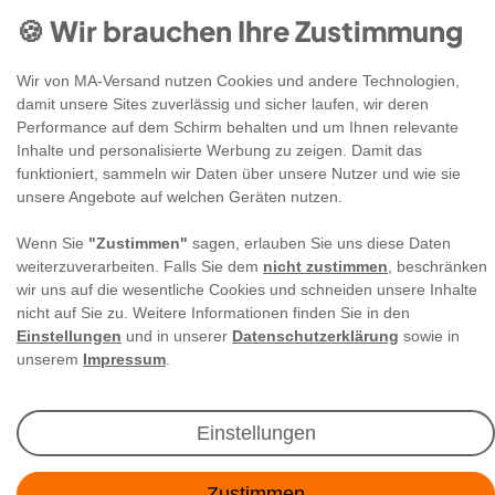
🍪 Wir brauchen Ihre Zustimmung
Wir von MA-Versand nutzen Cookies und andere Technologien,
damit unsere Sites zuverlässig und sicher laufen, wir deren
Performance auf dem Schirm behalten und um Ihnen relevante
Newsletter Anmeldung
Inhalte und personalisierte Werbung zu zeigen. Damit das
funktioniert, sammeln wir Daten über unsere Nutzer und wie sie
unsere Angebote auf welchen Geräten nutzen.
Angebote & Rabatte per E-Mail erhalten - Geld
sparen war noch nie so einfach!
Wenn Sie
"Zustimmen"
sagen, erlauben Sie uns diese Daten
weiterzuverarbeiten. Falls Sie dem
nicht zustimmen
, beschränken
wir uns auf die wesentliche Cookies und schneiden unsere Inhalte
E-MAIL **
nicht auf Sie zu. Weitere Informationen finden Sie in den
Einstellungen
und in unserer
Datenschutzerklärung
sowie in
Ich akzeptiere die
Daten­schutz­erklärung
**
unserem
Impressum
.
Abonnieren
Einstellungen
** Hierbei handelt es sich um ein Pflichtfeld.
Zustimmen