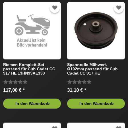
Riemen Komplett-Set
Spannrolle Mähwerk
passend für Cub Cadet CC
Ø102mm passend für Cub
917 HE 13HN99AE330
Cadet CC 917 HE
Rasentraktor
13HN99AE330 (2016)
Rasentraktor
117,00 € *
31,10 € *
In den Warenkorb
In den Warenkorb