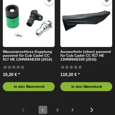
Wasseranschluss Kupplung
Auswurfrohr (oben) passend
passend für Cub Cadet CC
für Cub Cadet CC 917 HE
917 HE 13HN99AE330 (2016)
13HN99AE330 (2016)
Rasentraktor
Rasentraktor
15,20 € *
110,20 € *
In den Warenkorb
In den Warenkorb
1
2
3