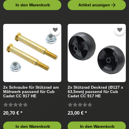
In den Warenkorb
Artikel anzeigen
2x Schraube für Stützrad am
2x Stützrad Deckrad (Ø127 x
Mähwerk passend für Cub
63,5mm) passend für Cub
Cadet CC 917 HE
Cadet CC 917 HE
13HN99AE330 (2016)
13HN99AE330 (2016)
Rasentraktor
Rasentraktor
20,70 € *
23,00 € *
In den Warenkorb
In den Warenkorb