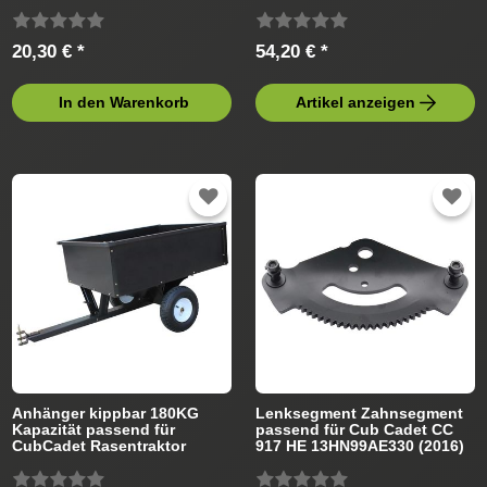
Rasentraktor
Rasentraktor
20,30 € *
54,20 € *
In den Warenkorb
Artikel anzeigen
Anhänger kippbar 180KG
Lenksegment Zahnsegment
Kapazität passend für
passend für Cub Cadet CC
CubCadet Rasentraktor
917 HE 13HN99AE330 (2016)
Rasentraktor