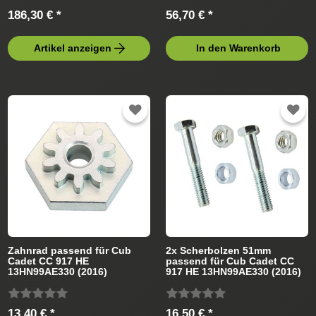
186,30 € *
56,70 € *
Artikel anzeigen
In den Warenkorb
Zahnrad passend für Cub
2x Scherbolzen 51mm
Cadet CC 917 HE
passend für Cub Cadet CC
13HN99AE330 (2016)
917 HE 13HN99AE330 (2016)
Rasentraktor
Rasentraktor
13,40 € *
16,50 € *