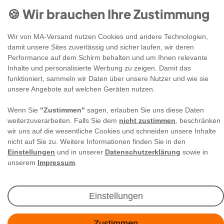
🍪 Wir brauchen Ihre Zustimmung
Wir von MA-Versand nutzen Cookies und andere Technologien,
damit unsere Sites zuverlässig und sicher laufen, wir deren
Performance auf dem Schirm behalten und um Ihnen relevante
Newsletter Anmeldung
Inhalte und personalisierte Werbung zu zeigen. Damit das
funktioniert, sammeln wir Daten über unsere Nutzer und wie sie
unsere Angebote auf welchen Geräten nutzen.
Angebote & Rabatte per E-Mail erhalten - Geld
sparen war noch nie so einfach!
Wenn Sie
"Zustimmen"
sagen, erlauben Sie uns diese Daten
weiterzuverarbeiten. Falls Sie dem
nicht zustimmen
, beschränken
wir uns auf die wesentliche Cookies und schneiden unsere Inhalte
E-MAIL **
nicht auf Sie zu. Weitere Informationen finden Sie in den
Einstellungen
und in unserer
Datenschutzerklärung
sowie in
Ich akzeptiere die
Daten­schutz­erklärung
**
unserem
Impressum
.
Abonnieren
Einstellungen
** Hierbei handelt es sich um ein Pflichtfeld.
Zustimmen