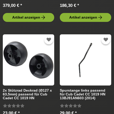
379,00 € *
186,30 € *
Artikel anzeigen
Artikel anzeigen
2x Stützrad Deckrad (Ø127 x
Spurstange links passend
63,5mm) passend für Cub
für Cub Cadet CC 1019 HN
Cadet CC 1019 HN
13BJ91AN603 (2014)
13BJ91AN603 (2014)
Rasentraktor
Rasentraktor
23,00 € *
29,00 € *