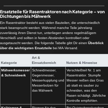
Ersatzteile für Rasentraktoren nach Kategorie – von
Dichtungen bis Mähwerk
Ein Rasentraktor besteht aus vielen Bauteilen, die unterschiedlich
stark beansprucht werden. Während manche Teile jahrelang
zuverlässig ihren Dienst tun, unterliegen andere regelmäßigem
Verschleiß und sollten in festen Abständen kontrolliert oder
ausgetauscht werden. Die folgende Tabelle gibt Dir einen
Überblick
über die wichtigsten Ersatzteile
bei MA-Versand.
Art &
Kategorie
Einsatzbereich
Nutzen & Hinweise
Mähwerksmesser
Schneidmesser,
Verschleißteil Nr. 1 am
& Schneidwerk
Gegenmesser,
Rasentraktor. Stumpfe
Messerkupplung und
Messer reißen das Gras
Messerbolzen für
ab statt es sauber zu
das Mähwerk
schneiden, was den
Rasen schädigt. Jährliche
Kontrolle empfohlen.
Keilriemen &
Riemen für den
Bei Quietschgeräuschen,