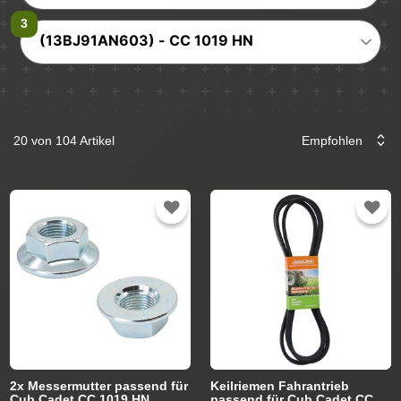
(13BJ91AN603) - CC 1019 HN
20 von 104 Artikel
2x Messermutter passend für
Keilriemen Fahrantrieb
Cub Cadet CC 1019 HN
passend für Cub Cadet CC