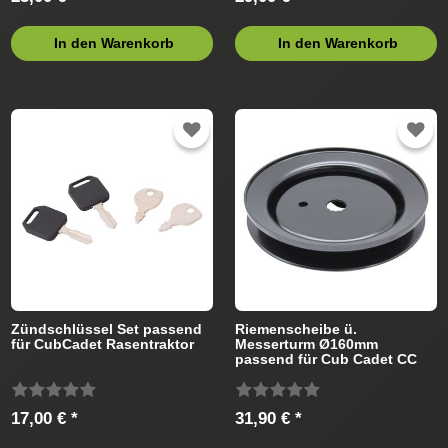
In den Warenkorb
In den Warenkorb
Zündschlüssel Set passend
Riemenscheibe ü.
für CubCadet Rasentraktor
Messerturm Ø160mm
passend für Cub Cadet CC
1019 HN 13BJ91AN603 (2014)
Rasentraktor
17,00 € *
31,90 € *