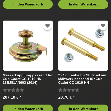
In den Warenkorb
In den Warenkorb
Messerkupplung passend für
2x Schraube für Stützrad am
Cub Cadet CC 1019 HN
Mähwerk passend für Cub
13BJ91AN603 (2014)
Cadet CC 1019 HN
Rasentraktor
13BJ91AN603 (2014)
Rasentraktor
207,10 € *
20,70 € *
In den Warenkorb
In den Warenkorb