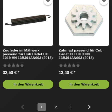
Zugfeder im Mähwerk
Zahnrad passend für Cub
passend für Cub Cadet CC
Cadet CC 1019 HN
1019 HN 13BJ91AN603 (2013)
13BJ91AN603 (2013)
Rasentraktor
Rasentraktor
32,50 € *
13,40 € *
In den Warenkorb
In den Warenkorb
1
2
3