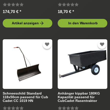
Rasentraktor
Rasentraktor
174,70 € *
18,70 € *
Artikel anzeigen
In den Warenkorb
Schneeschild Standard
Anhänger kippbar 180KG
118x50cm passend für Cub
Kapazität passend für
Cadet CC 1019 HN
CubCadet Rasentraktor
13BJ91AN603 Rasentraktor