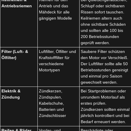
Antriebsriemen
Antrieb und das
Schlupf oder sichtbaren
Mähdeck für alle
Rissen sofort tauschen.
gängigen Modelle
Keilriemen altern auch
ohne sichtbare Schäden
und sollten alle 100 bis
200 Betriebsstunden
geprüft werden.
Filter (Luft- &
Luftfilter, Ölfilter und
Saubere Filter schützen
Ölfilter)
Kraftstofffilter für
den Motor vor Verschleiß.
verschiedene
Der Luftfilter sollte alle 50
Motortypen
Betriebsstunden gereinigt
und einmal pro Saison
gewechselt werden.
Elektrik &
Zündkerzen,
Bei Startproblemen oder
Zündung
Zündspulen,
unrundem Motorlauf als
Kabelschuhe,
erstes prüfen.
Batterien und
Zündkerzen sollten einmal
Zündschlösser
jährlich kontrolliert und bei
Bedarf erneuert werden.
Reifen & Räder
Vorder- und
Beschädigte oder