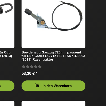
für Cub
Bowdenzug Gaszug 720mm passend
 (2013)
für Cub Cadet CC 715 HE 13AD71DE603
(2013) Rasentraktor
53,30 € *
b
In den Warenkorb