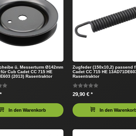
cheibe ü. Messerturm Ø142mm
Zugfeder (150x10,2) passend 
für Cub Cadet CC 715 HE
Cadet CC 715 HE 13AD71DE603
603 (2013) Rasentraktor
Rasentraktor
*
29,90 € *
In den Warenkorb
In den Warenkor