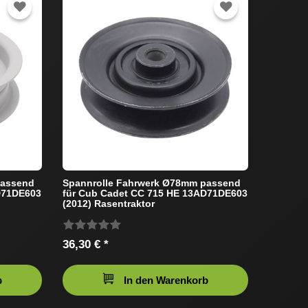
passend
Spannrolle Fahrwerk Ø78mm passend
D71DE603
für Cub Cadet CC 715 HE 13AD71DE603
(2012) Rasentraktor
36,30 € *
b
In den Warenkorb