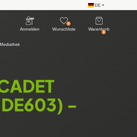
DE
0
Anmelden
Wunschliste
Warenkorb
0
Mediathek
 CADET
DE603) -