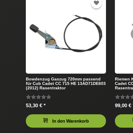
Bowdenzug Gaszug 720mm passend
Riemen K
für Cub Cadet CC 715 HE 13AD71DE603
Cadet C
(2012) Rasentraktor
Rasentra
53,30 € *
99,00 € 
In den Warenkorb