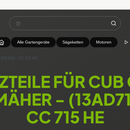
Alle Gartengeräte
Sägeketten
Motoren
1DE603) - CC 715 HE
ZTEILE FÜR CUB
MÄHER - (13AD71
CC 715 HE