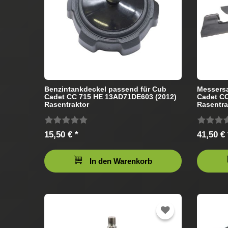
Benzintankdeckel passend für Cub
Messersa
Cadet CC 715 HE 13AD71DE603 (2012)
Cadet C
Rasentraktor
Rasentra
15,50 € *
41,50 € 
In den Warenkorb