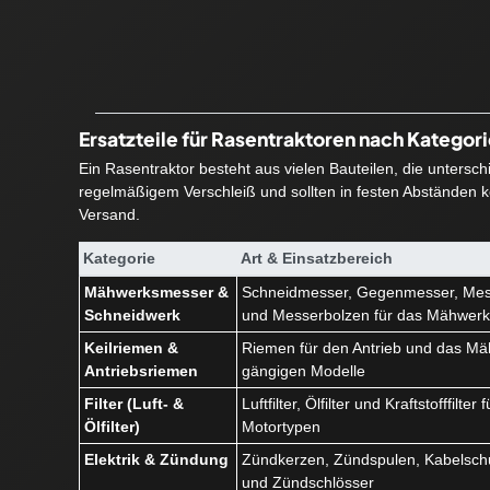
Ersatzteile für Rasentraktoren nach Kategor
Ein Rasentraktor besteht aus vielen Bauteilen, die untersc
regelmäßigem Verschleiß und sollten in festen Abständen ko
Versand.
Kategorie
Art & Einsatzbereich
Mähwerksmesser &
Schneidmesser, Gegenmesser, Mes
Schneidwerk
und Messerbolzen für das Mähwer
Keilriemen &
Riemen für den Antrieb und das Mäh
Antriebsriemen
gängigen Modelle
Filter (Luft- &
Luftfilter, Ölfilter und Kraftstofffilte
Ölfilter)
Motortypen
Elektrik & Zündung
Zündkerzen, Zündspulen, Kabelschu
und Zündschlösser