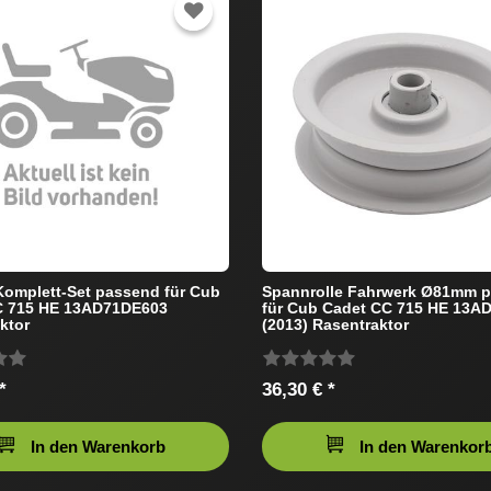
omplett-Set passend für Cub
Spannrolle Fahrwerk Ø81mm 
C 715 HE 13AD71DE603
für Cub Cadet CC 715 HE 13A
ktor
(2013) Rasentraktor
*
36,30 € *
In den Warenkorb
In den Warenkor