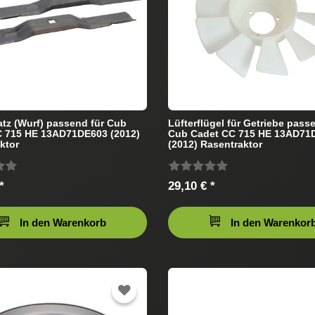
tz (Wurf) passend für Cub
Lüfterflügel für Getriebe pass
C 715 HE 13AD71DE603 (2012)
Cub Cadet CC 715 HE 13AD71
ktor
(2012) Rasentraktor
*
29,10 € *
In den Warenkorb
In den Warenkor