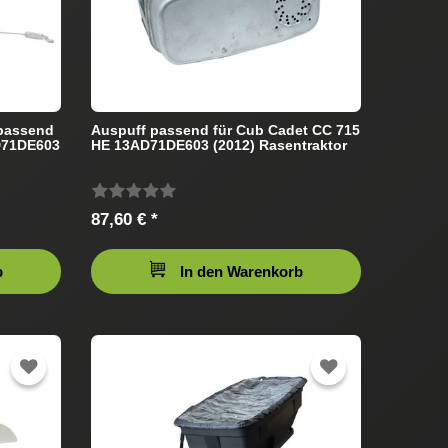
passend
Auspuff passend für Cub Cadet CC 715
D71DE603
HE 13AD71DE603 (2012) Rasentraktor
87,60 € *
b
In den Warenkorb