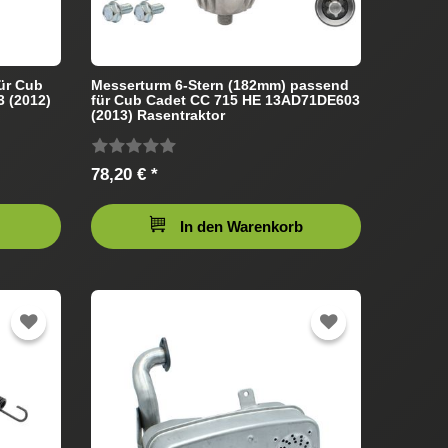
ür Cub
Messerturm 6-Stern (182mm) passend
 (2012)
für Cub Cadet CC 715 HE 13AD71DE603
(2013) Rasentraktor
78,20 € *
In den Warenkorb