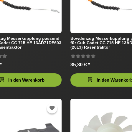
ug Messerkupplung passend
Bowdenzug Messerkupplung 
 Cadet CC 715 HE 13AD71DE603
für Cub Cadet CC 715 HE 13A
asentraktor
(2013) Rasentraktor
*
35,30 € *
In den Warenkorb
In den Warenkor