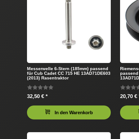
Messerwelle 6-Stern (185mm) passend
Riemens
für Cub Cadet CC 715 HE 13AD71DE603
passend 
(2013) Rasentraktor
13AD71DE
32,50 € *
20,70 € 
In den Warenkorb