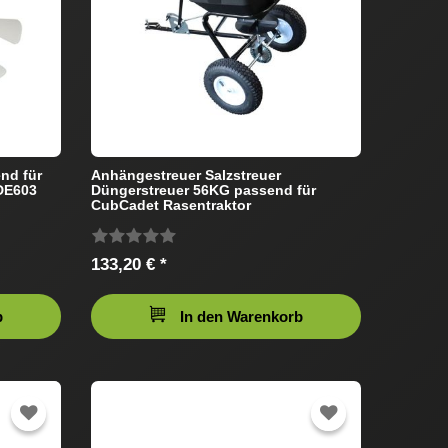
end für
Anhängestreuer Salzstreuer
DE603
Düngerstreuer 56KG passend für
CubCadet Rasentraktor
133,20 € *
b
In den Warenkorb