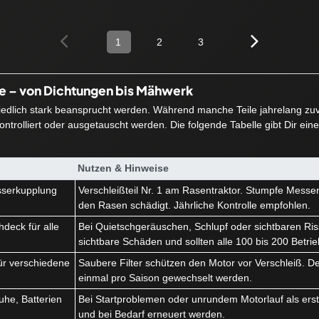
1
2
3
ie – von Dichtungen bis Mähwerk
hiedlich stark beansprucht werden. Während manche Teile jahrelang zuve
ntrolliert oder ausgetauscht werden. Die folgende Tabelle gibt Dir ein
Nutzen & Hinweise
serkupplung
Verschleißteil Nr. 1 am Rasentraktor. Stumpfe Messe
k
den Rasen schädigt. Jährliche Kontrolle empfohlen.
deck für alle
Bei Quietschgeräuschen, Schlupf oder sichtbaren Ris
sichtbare Schäden und sollten alle 100 bis 200 Betri
r für verschiedene
Saubere Filter schützen den Motor vor Verschleiß. Der 
einmal pro Saison gewechselt werden.
he, Batterien
Bei Startproblemen oder unrundem Motorlauf als erstes
und bei Bedarf erneuert werden.