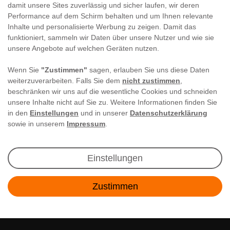
damit unsere Sites zuverlässig und sicher laufen, wir deren
Performance auf dem Schirm behalten und um Ihnen relevante
Inhalte und personalisierte Werbung zu zeigen. Damit das
funktioniert, sammeln wir Daten über unsere Nutzer und wie sie
unsere Angebote auf welchen Geräten nutzen.
Wenn Sie
"Zustimmen"
sagen, erlauben Sie uns diese Daten
weiterzuverarbeiten. Falls Sie dem
nicht zustimmen
,
beschränken wir uns auf die wesentliche Cookies und schneiden
unsere Inhalte nicht auf Sie zu. Weitere Informationen finden Sie
in den
Einstellungen
und in unserer
Datenschutzerklärung
sowie in unserem
Impressum
.
Newsletter Anmeldung
Einstellungen
Angebote & Rabatte per E-Mail erhalten - Geld
Zustimmen
sparen war noch nie so einfach!
Kontakt
E-MAIL **