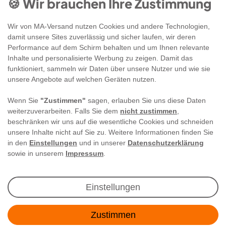
🍪 Wir brauchen Ihre Zustimmung
Wir von MA-Versand nutzen Cookies und andere Technologien,
damit unsere Sites zuverlässig und sicher laufen, wir deren
Performance auf dem Schirm behalten und um Ihnen relevante
Inhalte und personalisierte Werbung zu zeigen. Damit das
funktioniert, sammeln wir Daten über unsere Nutzer und wie sie
unsere Angebote auf welchen Geräten nutzen.
Wenn Sie
"Zustimmen"
sagen, erlauben Sie uns diese Daten
weiterzuverarbeiten. Falls Sie dem
nicht zustimmen
,
beschränken wir uns auf die wesentliche Cookies und schneiden
unsere Inhalte nicht auf Sie zu. Weitere Informationen finden Sie
in den
Einstellungen
und in unserer
Datenschutzerklärung
sowie in unserem
Impressum
.
Newsletter Anmeldung
Einstellungen
Angebote & Rabatte per E-Mail erhalten - Geld
Zustimmen
sparen war noch nie so einfach!