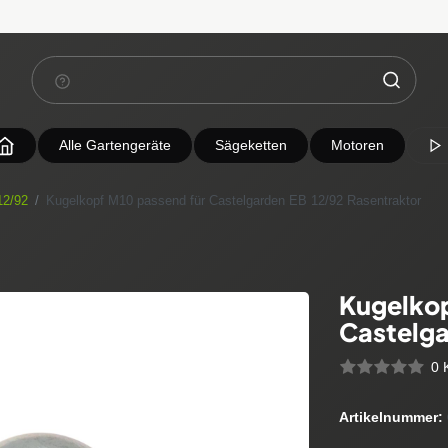
Alle Gartengeräte
Sägeketten
Motoren
12/92
Kugelkopf M10 passend für Castelgarden EB 12/92 Rasentraktor
Kugelkop
Castelga
0 
Artikelnummer: