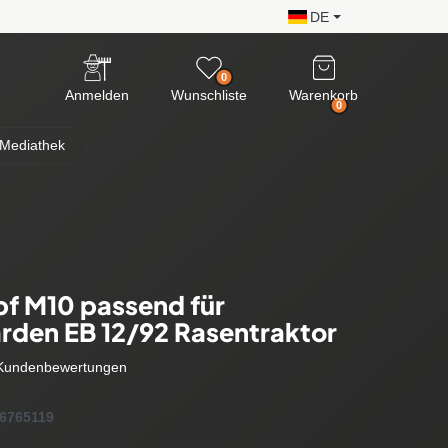
DE
0
Anmelden
Wunschliste
Warenkorb
0
Mediathek
f M10 passend für
rden EB 12/92 Rasentraktor
Kundenbewertungen
6765119