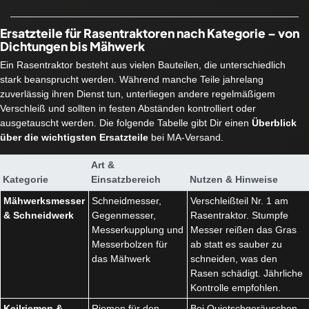
Ersatzteile für Rasentraktoren nach Kategorie – von
Dichtungen bis Mähwerk
Ein Rasentraktor besteht aus vielen Bauteilen, die unterschiedlich
stark beansprucht werden. Während manche Teile jahrelang
zuverlässig ihren Dienst tun, unterliegen andere regelmäßigem
Verschleiß und sollten in festen Abständen kontrolliert oder
ausgetauscht werden. Die folgende Tabelle gibt Dir einen
Überblick
über die wichtigsten Ersatzteile
bei MA-Versand.
Art &
Kategorie
Einsatzbereich
Nutzen & Hinweise
Mähwerksmesser
Schneidmesser,
Verschleißteil Nr. 1 am
& Schneidwerk
Gegenmesser,
Rasentraktor. Stumpfe
Messerkupplung und
Messer reißen das Gras
Messerbolzen für
ab statt es sauber zu
das Mähwerk
schneiden, was den
Rasen schädigt. Jährliche
Kontrolle empfohlen.
Keilriemen &
Riemen für den
Bei Quietschgeräuschen,