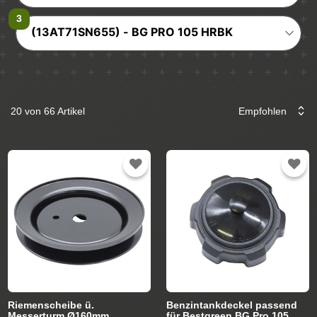
(13AT71SN655) - BG PRO 105 HRBK
20 von 66 Artikel
Riemenscheibe ü.
Benzintankdeckel passend
Messerturm Ø160mm
für Bestgreen BG Pro 105