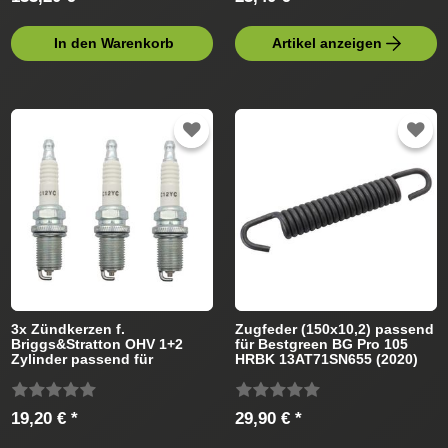
In den Warenkorb
Artikel anzeigen
3x Zündkerzen f.
Zugfeder (150x10,2) passend
Briggs&Stratton OHV 1+2
für Bestgreen BG Pro 105
Zylinder passend für
HRBK 13AT71SN655 (2020)
Bestgreen Rasentraktor
Rasentraktor
19,20 € *
29,90 € *