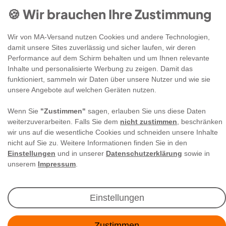
🍪 Wir brauchen Ihre Zustimmung
Wir von MA-Versand nutzen Cookies und andere Technologien,
damit unsere Sites zuverlässig und sicher laufen, wir deren
Performance auf dem Schirm behalten und um Ihnen relevante
Newsletter Anmeldung
Inhalte und personalisierte Werbung zu zeigen. Damit das
funktioniert, sammeln wir Daten über unsere Nutzer und wie sie
unsere Angebote auf welchen Geräten nutzen.
Angebote & Rabatte per E-Mail erhalten - Geld
sparen war noch nie so einfach!
Wenn Sie
"Zustimmen"
sagen, erlauben Sie uns diese Daten
weiterzuverarbeiten. Falls Sie dem
nicht zustimmen
, beschränken
wir uns auf die wesentliche Cookies und schneiden unsere Inhalte
E-MAIL **
nicht auf Sie zu. Weitere Informationen finden Sie in den
Einstellungen
und in unserer
Datenschutzerklärung
sowie in
Ich akzeptiere die
Daten­schutz­erklärung
**
unserem
Impressum
.
Abonnieren
Einstellungen
** Hierbei handelt es sich um ein Pflichtfeld.
Zustimmen