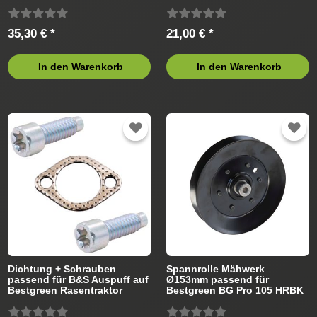
(2020) Rasentraktor
35,30 € *
21,00 € *
In den Warenkorb
In den Warenkorb
Dichtung + Schrauben
Spannrolle Mähwerk
passend für B&S Auspuff auf
Ø153mm passend für
Bestgreen Rasentraktor
Bestgreen BG Pro 105 HRBK
13AT71SN655 (2020)
Rasentraktor