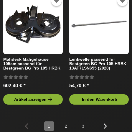
Mähdeck Mähgehäuse
Lenkwelle passend für
105cm passend für
Bestgreen BG Pro 105 HRBK
Bestgreen BG Pro 105 HRBK
13AT71SN655 (2020)
13AT71SN655 (2020)
Rasentraktor
Rasentraktor
602,40 € *
54,70 € *
Artikel anzeigen
In den Warenkorb
1
2
3