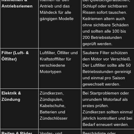
Antriebsriemen
Antrieb und das
Schlupf oder sichtbaren
Mähdeck für alle
Rissen sofort tauschen.
gängigen Modelle
Keilriemen altern auch
ohne sichtbare Schäden
und sollten alle 100 bis
200 Betriebsstunden
geprüft werden.
Filter (Luft- &
Luftfilter, Ölfilter und
Saubere Filter schützen
Ölfilter)
Kraftstofffilter für
den Motor vor Verschleiß.
verschiedene
Der Luftfilter sollte alle 50
Motortypen
Betriebsstunden gereinigt
und einmal pro Saison
gewechselt werden.
Elektrik &
Zündkerzen,
Bei Startproblemen oder
Zündung
Zündspulen,
unrundem Motorlauf als
Kabelschuhe,
erstes prüfen.
Batterien und
Zündkerzen sollten einmal
Zündschlösser
jährlich kontrolliert und bei
Bedarf erneuert werden.
Reifen & Räder
Vorder- und
Beschädigte oder