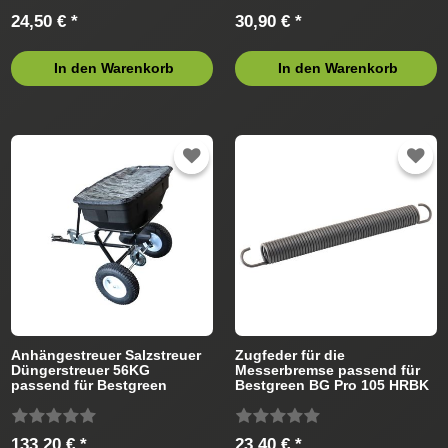
24,50 € *
30,90 € *
In den Warenkorb
In den Warenkorb
Anhängestreuer Salzstreuer
Zugfeder für die
Düngerstreuer 56KG
Messerbremse passend für
passend für Bestgreen
Bestgreen BG Pro 105 HRBK
Rasentraktor
13AT71SN655 (2020)
Rasentraktor
133,20 € *
23,40 € *