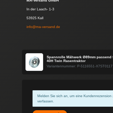
MA-Versand GmbH
In der Laach- 1-3
53925 Kall
info@ma-versand.de
Spannrolle Mähwerk Ø89mm passend f
40H Twin Rasentraktor
Variantennummer: P-5116551-X7ST0117
Melden Sie sich an, um eine Kundenrezension 
verfassen.