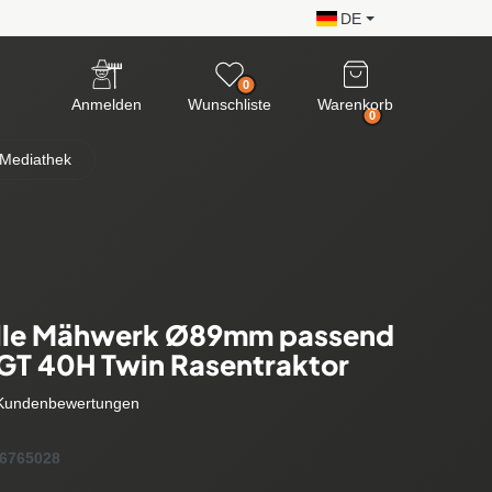
DE
0
Anmelden
Wunschliste
Warenkorb
0
Mediathek
lle Mähwerk Ø89mm passend
 GT 40H Twin Rasentraktor
Kundenbewertungen
6765028