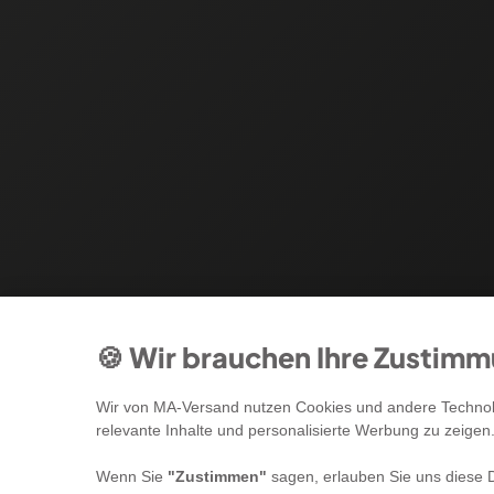
🍪 Wir brauchen Ihre Zustim
Wir von MA-Versand nutzen Cookies und andere Technolo
relevante Inhalte und personalisierte Werbung zu zeigen
Wenn Sie
"Zustimmen"
sagen, erlauben Sie uns diese D