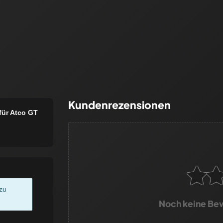
Kundenrezensionen
ür Atco GT
zu
Noch keine Be