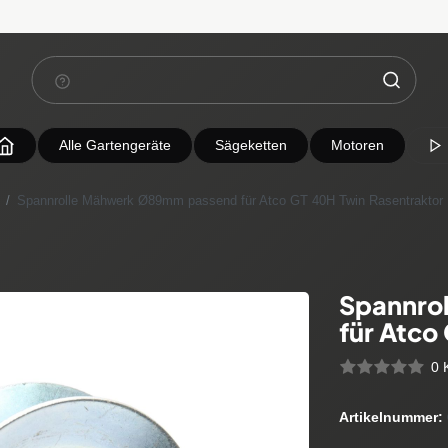
Alle Gartengeräte
Sägeketten
Motoren
Spannrolle Mähwerk Ø89mm passend für Atco GT 40H Twin Rasentraktor
Spannro
für Atco
0 
Artikelnummer: