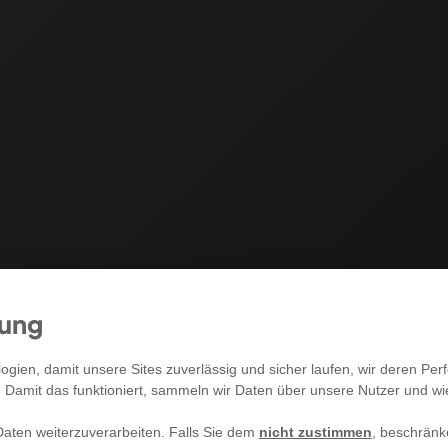
mung
RECHTLICHES
gien, damit unsere Sites zuverlässig und sicher laufen, wir deren P
. Damit das funktioniert, sammeln wir Daten über unsere Nutzer und w
Allgemeine Geschäftsbedingungen
aten weiterzuverarbeiten. Falls Sie dem
nicht zustimmen
, beschränk
Impressum