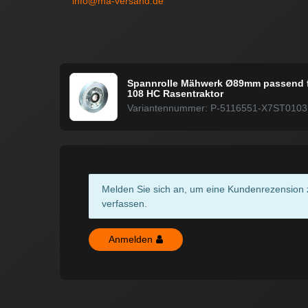
info@ma-versand.de
Spannrolle Mähwerk Ø89mm passend f
108 HC Rasentraktor
Variantennummer: P-5116551-X7ST0103
Melden Sie sich an, um eine Kundenrezension 
verfassen.
Anmelden