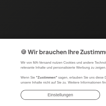
🍪 Wir brauchen Ihre Zustim
Wir von MA-Versand nutzen Cookies und andere Technolo
relevante Inhalte und personalisierte Werbung zu zeigen
Wenn Sie
"Zustimmen"
sagen, erlauben Sie uns diese D
unsere Inhalte nicht auf Sie zu. Weitere Informationen fi
Newsletter Anmeldung
Einstellungen
Angebote & Rabatte per E-Mail erhalten -
Geld sparen war noch nie so einfach!