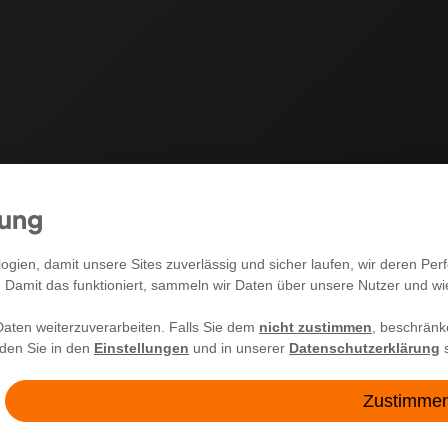
mung
RECHTLICHES
gien, damit unsere Sites zuverlässig und sicher laufen, wir deren P
. Damit das funktioniert, sammeln wir Daten über unsere Nutzer und w
Allgemeine Geschäftsbedingungen
aten weiterzuverarbeiten. Falls Sie dem
nicht zustimmen
, beschränk
Impressum
nden Sie in den
Einstellungen
und in unserer
Datenschutzerklärung
s
Widerrufsrecht
Zustimme
Datenschutzerklärung