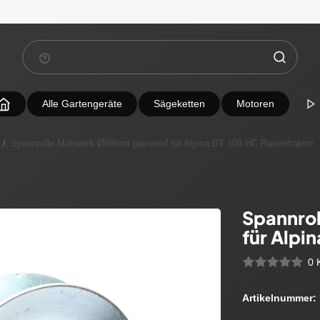
Alle Gartengeräte
Sägeketten
Motoren
Spannrolle Mähwerk Ø89mm passend für Alpina BT 108 HC Rasentraktor
Spannro
für Alpi
0 
Artikelnummer: