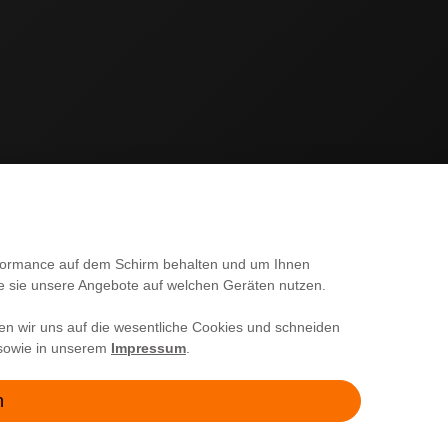
SERVICE
erformance auf dem Schirm behalten und um Ihnen
ie sie unsere Angebote auf welchen Geräten nutzen.
Kontakt
en wir uns auf die wesentliche Cookies und schneiden
Versand & Zahlung
owie in unserem
Impressum
.
Fragen & Antworten
n
Batterie- und Verpackungshinweise
Kontakt
Abholung