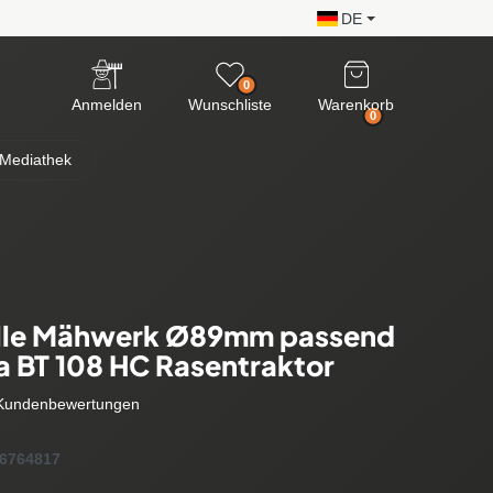
DE
0
Anmelden
Wunschliste
Warenkorb
0
Mediathek
lle Mähwerk Ø89mm passend
na BT 108 HC Rasentraktor
Kundenbewertungen
6764817