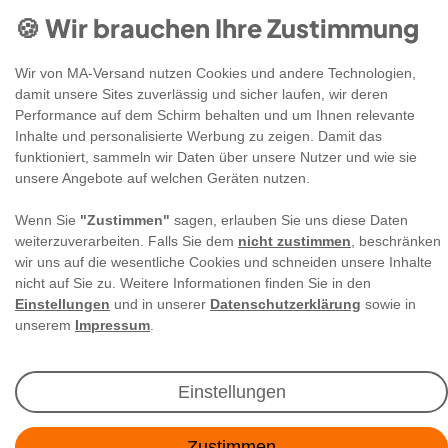
🍪 Wir brauchen Ihre Zustimmung
Wir von MA-Versand nutzen Cookies und andere Technologien,
damit unsere Sites zuverlässig und sicher laufen, wir deren
Performance auf dem Schirm behalten und um Ihnen relevante
Newsletter Anmeldung
Inhalte und personalisierte Werbung zu zeigen. Damit das
funktioniert, sammeln wir Daten über unsere Nutzer und wie sie
unsere Angebote auf welchen Geräten nutzen.
Angebote & Rabatte per E-Mail erhalten - Geld
sparen war noch nie so einfach!
Wenn Sie
"Zustimmen"
sagen, erlauben Sie uns diese Daten
weiterzuverarbeiten. Falls Sie dem
nicht zustimmen
, beschränken
wir uns auf die wesentliche Cookies und schneiden unsere Inhalte
E-MAIL **
nicht auf Sie zu. Weitere Informationen finden Sie in den
Einstellungen
und in unserer
Datenschutzerklärung
sowie in
Ich akzeptiere die
Daten­schutz­erklärung
**
unserem
Impressum
.
Abonnieren
Einstellungen
** Hierbei handelt es sich um ein Pflichtfeld.
Zustimmen