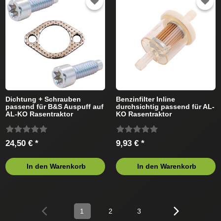
Dichtung + Schrauben
Benzinfilter Inline
passend für B&S Auspuff auf
durchsichtig passend für AL-
AL-KO Rasentraktor
KO Rasentraktor
24,50 € *
9,93 € *
In den Warenkorb
In den Warenkorb
1
2
3