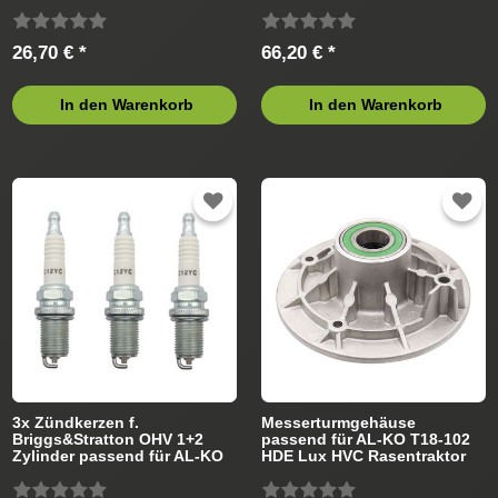
26,70 € *
66,20 € *
In den Warenkorb
In den Warenkorb
3x Zündkerzen f.
Messerturmgehäuse
Briggs&Stratton OHV 1+2
passend für AL-KO T18-102
Zylinder passend für AL-KO
HDE Lux HVC Rasentraktor
Rasentraktor