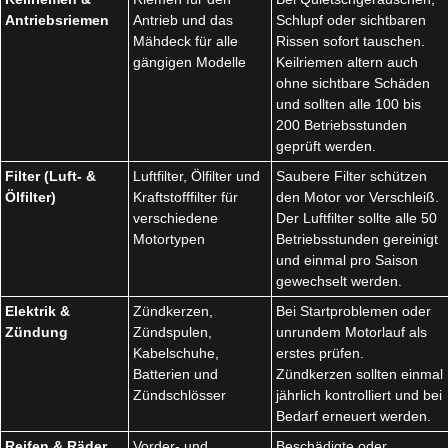
Antriebsriemen
Antrieb und das
Schlupf oder sichtbaren
Mähdeck für alle
Rissen sofort tauschen.
gängigen Modelle
Keilriemen altern auch
ohne sichtbare Schäden
und sollten alle 100 bis
200 Betriebsstunden
geprüft werden.
Filter (Luft- &
Luftfilter, Ölfilter und
Saubere Filter schützen
Ölfilter)
Kraftstofffilter für
den Motor vor Verschleiß.
verschiedene
Der Luftfilter sollte alle 50
Motortypen
Betriebsstunden gereinigt
und einmal pro Saison
gewechselt werden.
Elektrik &
Zündkerzen,
Bei Startproblemen oder
Zündung
Zündspulen,
unrundem Motorlauf als
Kabelschuhe,
erstes prüfen.
Batterien und
Zündkerzen sollten einmal
Zündschlösser
jährlich kontrolliert und bei
Bedarf erneuert werden.
Reifen & Räder
Vorder- und
Beschädigte oder