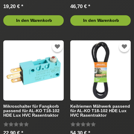
19,20 € *
46,70 € *
In den Warenkorb
In den Warenkorb
Mikroschalter für Fangkorb
Keilriemen Mähwerk passend
passend für AL-KO T18-102
für AL-KO T18-102 HDE Lux
HDE Lux HVC Rasentraktor
HVC Rasentraktor
22,90 € *
54,30 € *