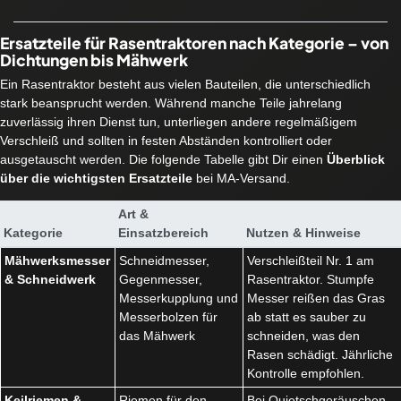
Ersatzteile für Rasentraktoren nach Kategorie – von
Dichtungen bis Mähwerk
Ein Rasentraktor besteht aus vielen Bauteilen, die unterschiedlich
stark beansprucht werden. Während manche Teile jahrelang
zuverlässig ihren Dienst tun, unterliegen andere regelmäßigem
Verschleiß und sollten in festen Abständen kontrolliert oder
ausgetauscht werden. Die folgende Tabelle gibt Dir einen
Überblick
über die wichtigsten Ersatzteile
bei MA-Versand.
Art &
Kategorie
Einsatzbereich
Nutzen & Hinweise
Mähwerksmesser
Schneidmesser,
Verschleißteil Nr. 1 am
& Schneidwerk
Gegenmesser,
Rasentraktor. Stumpfe
Messerkupplung und
Messer reißen das Gras
Messerbolzen für
ab statt es sauber zu
das Mähwerk
schneiden, was den
Rasen schädigt. Jährliche
Kontrolle empfohlen.
Keilriemen &
Riemen für den
Bei Quietschgeräuschen,