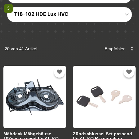
T18-102 HDE Lux HVC
20 von 41 Artikel
Mähdeck Mähgehäuse
Zündschlüssel Set passend
102cm passend für AL-KO
für AL-KO Rasentraktor