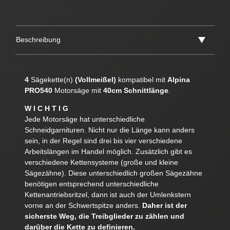
Beschreibung
4
Sägekette(n)
(Vollmeißel)
kompatibel mit
Alpina
PRO540
Motorsäge mit
40cm Schnittlänge
.
W I C H T I G
Jede Motorsäge hat unterschiedliche
Schneidgarnituren. Nicht nur die Länge kann anders
sein, in der Regel sind drei bis vier verschiedene
Arbeitslängen im Handel möglich. Zusätzlich gibt es
verschiedene Kettensysteme (große und kleine
Sägezähne). Diese unterschiedlich großen Sägezähne
benötigen entsprechend unterschiedliche
Kettenantriebsritzel, dann ist auch der Umlenkstern
vorne an der Schwertspitze anders.
Daher ist der
sicherste Weg, die Treibglieder zu zählen und
darüber die Kette zu definieren.