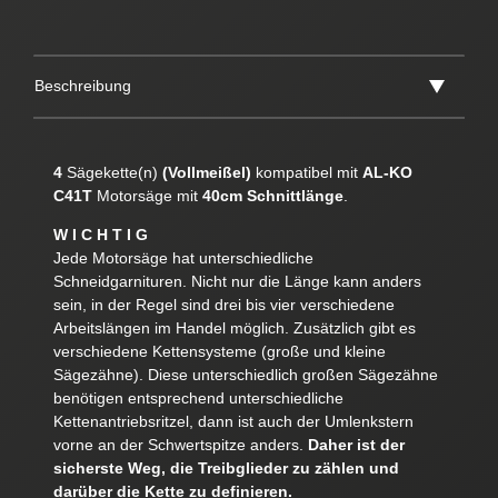
Beschreibung
4
Sägekette(n)
(Vollmeißel)
kompatibel mit
AL-KO
C41T
Motorsäge mit
40cm Schnittlänge
.
W I C H T I G
Jede Motorsäge hat unterschiedliche
Schneidgarnituren. Nicht nur die Länge kann anders
sein, in der Regel sind drei bis vier verschiedene
Arbeitslängen im Handel möglich. Zusätzlich gibt es
verschiedene Kettensysteme (große und kleine
Sägezähne). Diese unterschiedlich großen Sägezähne
benötigen entsprechend unterschiedliche
Kettenantriebsritzel, dann ist auch der Umlenkstern
vorne an der Schwertspitze anders.
Daher ist der
sicherste Weg, die Treibglieder zu zählen und
darüber die Kette zu definieren.