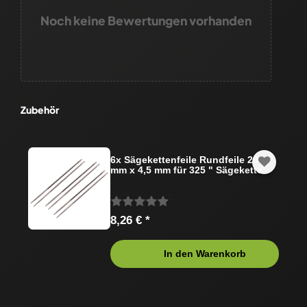
Noch keine Bewertungen vorhanden
Zubehör
6x Sägekettenfeile Rundfeile 200
mm x 4,5 mm für 325 " Sägekette
8,26 € *
In den Warenkorb