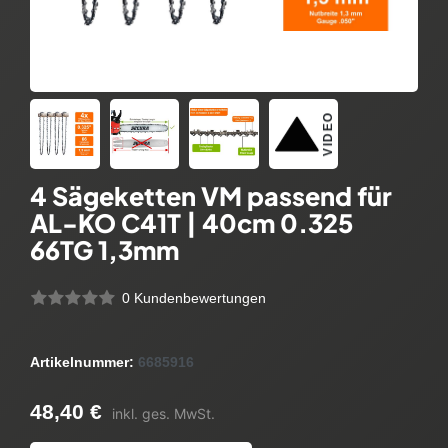
VIDEO
4 Sägeketten VM passend für
AL-KO C41T | 40cm 0.325
66TG 1,3mm
0 Kundenbewertungen
Artikelnummer:
6685916
48,40 €
inkl. ges. MwSt.