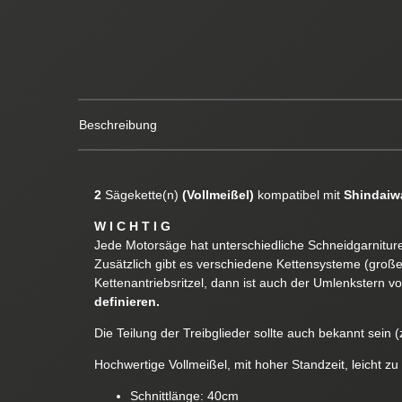
Beschreibung
2
Sägekette(n)
(Vollmeißel)
kompatibel mit
Shindaiw
W I C H T I G
Jede Motorsäge hat unterschiedliche Schneidgarnituren
Zusätzlich gibt es verschiedene Kettensysteme (groß
Kettenantriebsritzel, dann ist auch der Umlenkstern v
definieren.
Die Teilung der Treibglieder sollte auch bekannt sein (z
Hochwertige Vollmeißel, mit hoher Standzeit, leicht zu
Schnittlänge: 40cm