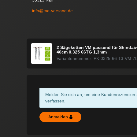
info@ma-versand.de
2 Sägeketten VM passend für Shindai
40cm 0.325 66TG 1,3mm
Variantennummer: PK-0325-66-13-VM-7
Melden Sie sich an, um eine Kundenrezension 
verfassen.
Anmelden