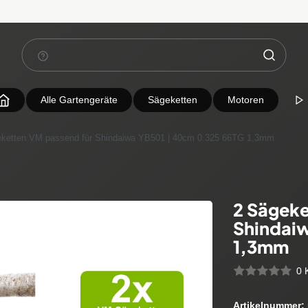
Alle Gartengeräte
Sägeketten
Motoren
eketten VM passend für Shindaiwa YB501 | 40cm 0.325 66TG 1,3mm
2 Sägeke
Shindai
1,3mm
0 
Artikelnummer: