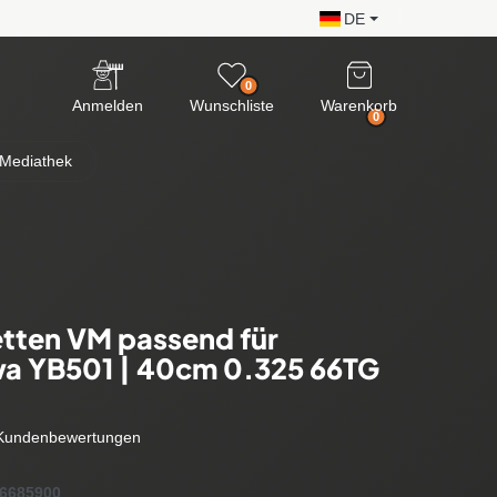
DE
0
Anmelden
Wunschliste
Warenkorb
0
Mediathek
tten VM passend für
wa YB501 | 40cm 0.325 66TG
Kundenbewertungen
6685900