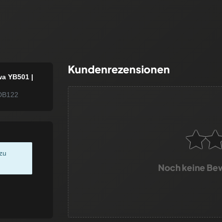
Kundenrezensionen
wa YB501 |
DB122
zu
Noch keine Be