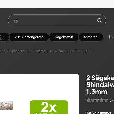
Alle Gartengeräte
Sägeketten
Motoren
tten VM passend für Shindaiwa 510 | 40cm 0.325 66TG 1,3mm
2 Sägeke
Shindaiw
1,3mm
0 
Artikelnummer: