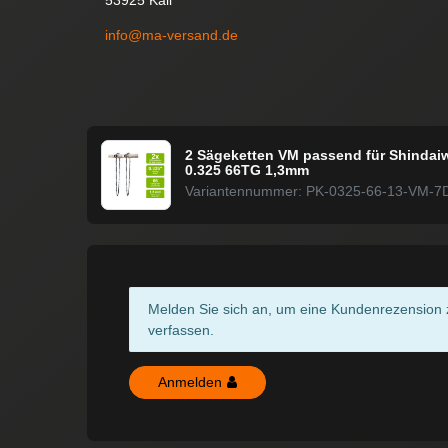
info@ma-versand.de
2 Sägeketten VM passend für Shindai
0.325 66TG 1,3mm
Variantennummer: PK-0325-66-13-VM-7
Melden Sie sich an, um eine Kundenrezension 
verfassen.
Anmelden