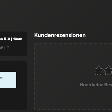
Kundenrezensionen
wa 510 | 40cm
DB117
zu
Noch keine Be