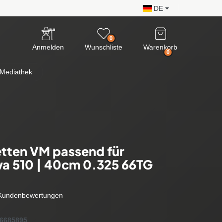
DE
0
Anmelden
Wunschliste
Warenkorb
0
Mediathek
tten VM passend für
a 510 | 40cm 0.325 66TG
Kundenbewertungen
6685895