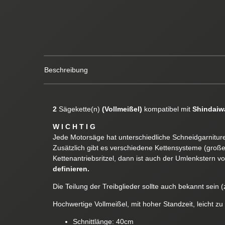
Beschreibung
2
Sägekette(n)
(Vollmeißel)
kompatibel mit
Shindaiw
W I C H T I G
Jede Motorsäge hat unterschiedliche Schneidgarnituren
Zusätzlich gibt es verschiedene Kettensysteme (groß
Kettenantriebsritzel, dann ist auch der Umlenkstern v
definieren.
Die Teilung der Treibglieder sollte auch bekannt sein (z
Hochwertige Vollmeißel, mit hoher Standzeit, leicht zu
Schnittlänge: 40cm