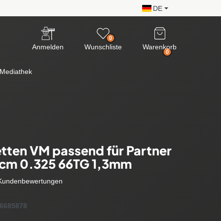
DE
0
Anmelden
Wunschliste
Warenkorb
0
Mediathek
tten VM passend für Partner
0cm 0.325 66TG 1,3mm
Kundenbewertungen
6685878