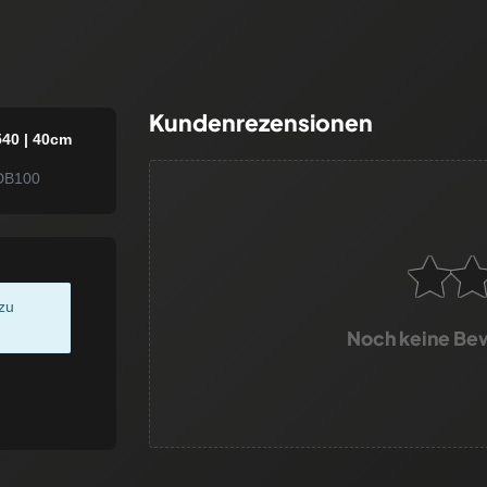
Kundenrezensionen
540 | 40cm
DB100
zu
Noch keine Be