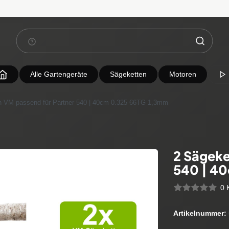
Alle Gartengeräte
Sägeketten
Motoren
n VM passend für Partner 540 | 40cm 0.325 66TG 1,3mm
2 Sägeke
540 | 4
0 
Artikelnummer: