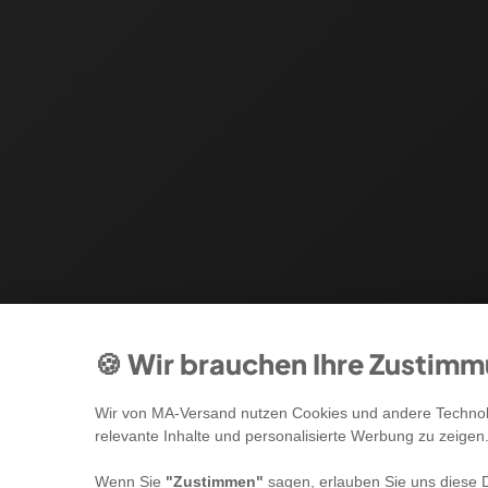
🍪 Wir brauchen Ihre Zustim
Wir von MA-Versand nutzen Cookies und andere Technolo
relevante Inhalte und personalisierte Werbung zu zeigen
Wenn Sie
"Zustimmen"
sagen, erlauben Sie uns diese D