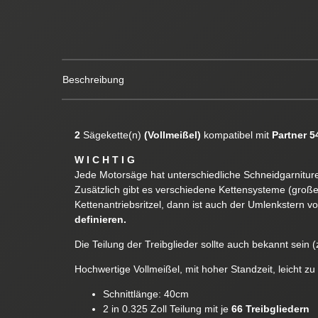
Beschreibung
2
Sägekette(n)
(Vollmeißel)
kompatibel mit
Partner 5
W I C H T I G
Jede Motorsäge hat unterschiedliche Schneidgarnituren
Zusätzlich gibt es verschiedene Kettensysteme (groß
Kettenantriebsritzel, dann ist auch der Umlenkstern v
definieren.
Die Teilung der Treibglieder sollte auch bekannt sein (z
Hochwertige Vollmeißel, mit hoher Standzeit, leicht zu
Schnittlänge: 40cm
2 in 0.325 Zoll Teilung mit je
66 Treibgliedern