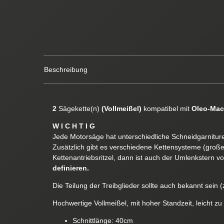
Beschreibung
2
Sägekette(n)
(Vollmeißel)
kompatibel mit
Oleo-Mac
W I C H T I G
Jede Motorsäge hat unterschiedliche Schneidgarnituren
Zusätzlich gibt es verschiedene Kettensysteme (groß
Kettenantriebsritzel, dann ist auch der Umlenkstern v
definieren.
Die Teilung der Treibglieder sollte auch bekannt sein (z
Hochwertige Vollmeißel, mit hoher Standzeit, leicht zu
Schnittlänge: 40cm