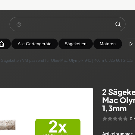
Alle Gartengeräte
Sägeketten
Motoren
 Sägeketten VM passend für Oleo-Mac Olympik 941 | 40cm 0.325 66TG 1,3
2 Sägeke
Mac Oly
1,3mm
0 
Artikelnummer: