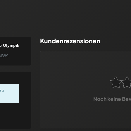
Kundenrezensionen
c Olympik
DB89
zu
Noch keine Be