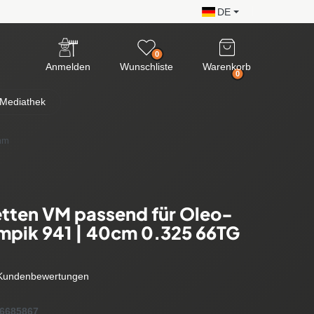
DE
0
Anmelden
Wunschliste
Warenkorb
0
Mediathek
mm
tten VM passend für Oleo-
mpik 941 | 40cm 0.325 66TG
Kundenbewertungen
6685867